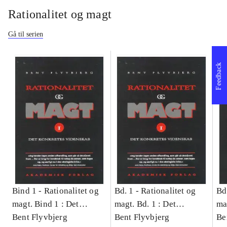
Rationalitet og magt
Gå til serien
Feedback
Bind 1 -
Rationalitet og
Bd. 1 -
Rationalitet og
Bd
magt. Bind 1 : Det
magt. Bd. 1 : Det
ma
konkretes videnskab
Bent Flyvbjerg
konkretes videnskab
Bent Flyvbjerg
ko
Be