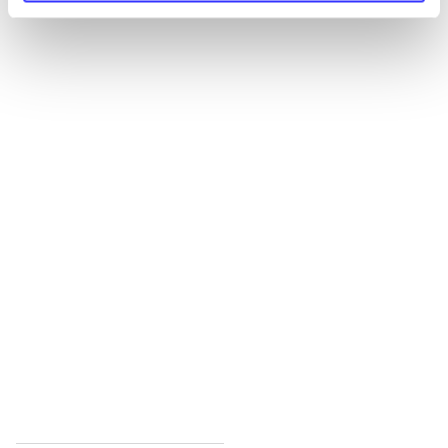
Alle registrerede artikler fordelt på udgivelser
...
...
...
...
...