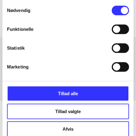
Samtykkevalg
Artiklerne i
handler ofte om
Nødvendig
Funktionelle
Statistik
Artikler med samme emner
Marketing
Fra
Tillad alle
Tillad valgte
Artikler
Afvis