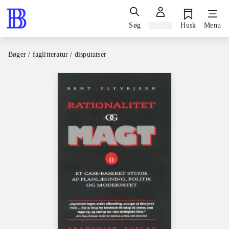
Søg
Log ind
Husk
Menu
Bøger / faglitteratur / disputatser