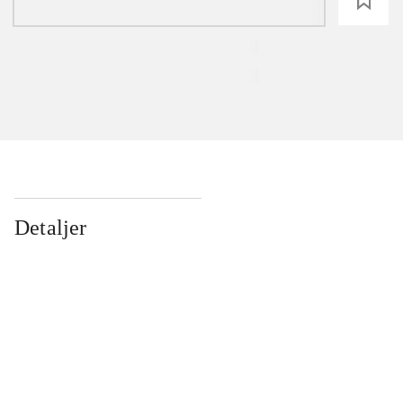
loading
Detaljer
...
...
...
...
...
...
...
...