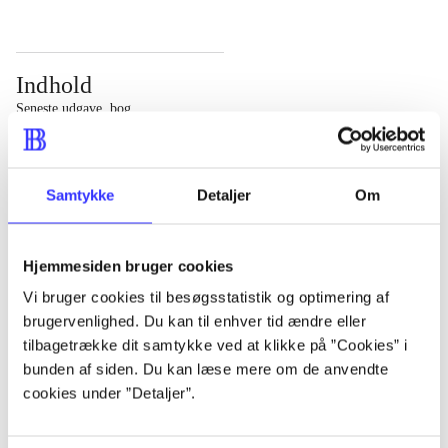
Indhold
Seneste udgave, bog
Bd. 1: Det konkretes videnskab. - 177 s. Bd. 2: Et case-
baseret studie af planlægning, politik og modernitet. -
Samtykke
Detaljer
Om
463 s.
Hjemmesiden bruger cookies
Vi bruger cookies til besøgsstatistik og optimering af
brugervenlighed. Du kan til enhver tid ændre eller
Tidsskrift
tilbagetrække dit samtykke ved at klikke på ”Cookies” i
Artiklen er en del af
bunden af siden. Du kan læse mere om de anvendte
cookies under ”Detaljer”.
lorem ipsum dolor sit amet ...
Tidsskrift