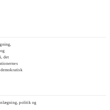
ægning,
 og
i, det
ationernes
e demokratisk
anlægning, politik og