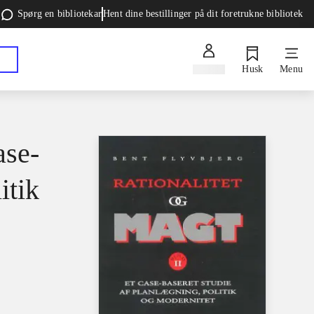
Spørg en bibliotekar
Hent dine bestillinger på dit foretrukne bibliotek
Log ind
Husk
Menu
ase-
itik