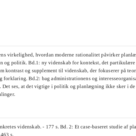
...
...
ns virkelighed, hvordan moderne rationalitet påvirker planl
n og politik. Bd.1: ny videnskab for kontekst, det partikulære
om kontrast og supplement til videnskab, der fokuserer på teor
g forklaring. Bd.2: bag administrationens og interesseorganis
 Det ses, at det vigtige i politik og planlægning ikke sker i d
linger.
nkretes videnskab. - 177 s. Bd. 2: Et case-baseret studie af pl
 463 s.