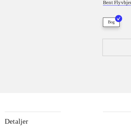
Bent Flyvbje
Bog
Detaljer
...
...