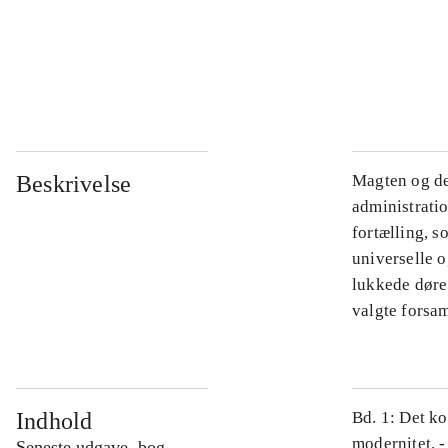
...
...
Beskrivelse
Magten og de
administratio
fortælling, s
universelle o
lukkede døre.
valgte forsam
Indhold
Bd. 1: Det ko
modernitet. -
Seneste udgave, bog