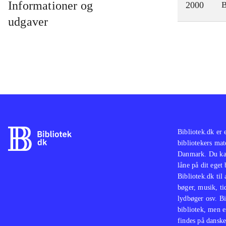
Informationer og
2000
udgaver
Bibliotek.dk er 
bibliotekers mat
Danmark. Du kan
låne på dit eget
Bibliotek.dk til
bøger, musik, tid
lydbøger osv. Bi
bibliotek, men e
findes på danske