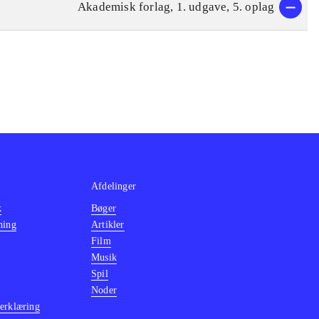
Akademisk forlag, 1. udgave, 5. oplag
Afdelinger
k
Bøger
ning
Artikler
Film
Musik
Spil
Noder
erklæring