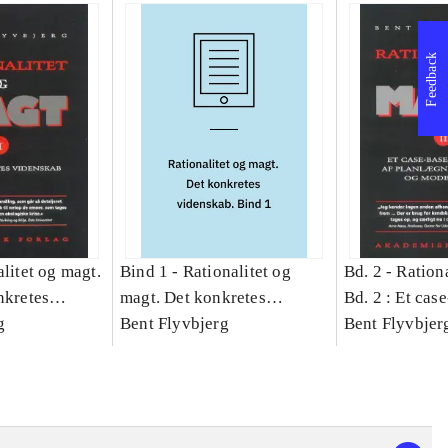
Feedback
litet og magt.
Bind 1 -
Rationalitet og
Bd. 2 -
Rationa
nkretes
magt. Det konkretes
Bd. 2 : Et cas
g
videnskab. Bind 1
Bent Flyvbjerg
studie af plan
Bent Flyvbjer
politik og mod