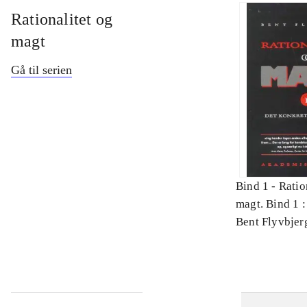
Rationalitet og
magt
Gå til serien
Bind 1 -
Ratio
magt. Bind 1 :
videnskab
Bent Flyvbjer