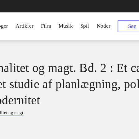
øger
Artikler
Film
Musik
Spil
Noder
Søg
alitet og magt. Bd. 2 : Et c
t studie af planlægning, pol
dernitet
litet og magt