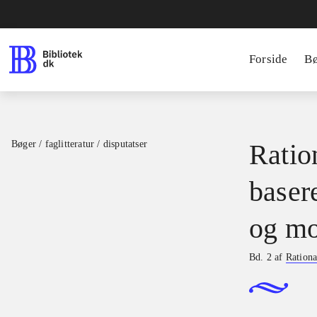
Forside
B
Bøger / faglitteratur / disputatser
Ration
basere
og mo
Bd. 2 af
Rationa