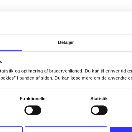
Artiklerne i
handler ofte om
lorem ipsum dolor sit amet ...
Tidsskrift
Detaljer
s
atistik og optimering af brugervenlighed. Du kan til enhver tid æn
ookies” i bunden af siden. Du kan læse mere om de anvendte co
Funktionelle
Statistik