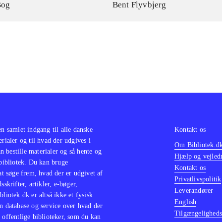
Bog
Bent Flyvbjerg
en samlet indgang til alle danske
Kontakt os
erialer og til hvad der udgives i
Om Bibliotek.d
 bestille materialer og så hente og
Hjælp og vejled
 bibliotek. Du kan bruge
Kontakt os
 at søge frem, hvad der er udgivet af
Privatlivspolitik
sskrifter, artikler, e-bøger,
Leverandører
bliotek.dk er altså ikke et fysisk
English
n database og service over hvad der
Tilgængeligheds
 offentlige biblioteker, som du kan