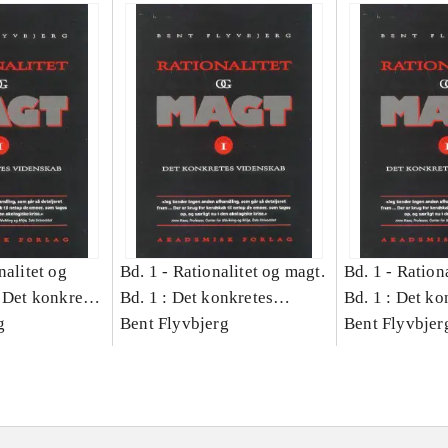
nalitet og
Bd. 1 -
Rationalitet og magt.
Bd. 1 -
Rationa
 Det konkretes
Bd. 1 : Det konkretes
Bd. 1 : Det ko
g
videnskab
Bent Flyvbjerg
videnskab
Bent Flyvbjer