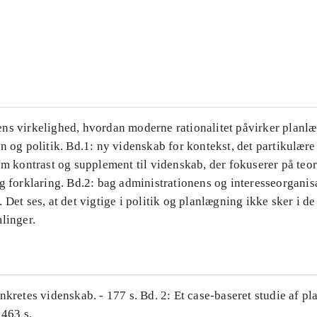
...
...
ns virkelighed, hvordan moderne rationalitet påvirker planl
n og politik. Bd.1: ny videnskab for kontekst, det partikulære
om kontrast og supplement til videnskab, der fokuserer på teor
g forklaring. Bd.2: bag administrationens og interesseorganis
 Det ses, at det vigtige i politik og planlægning ikke sker i d
linger.
nkretes videnskab. - 177 s. Bd. 2: Et case-baseret studie af pl
 463 s.