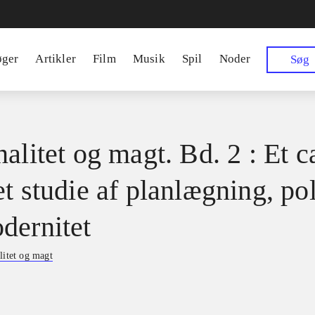
øger
Artikler
Film
Musik
Spil
Noder
Søg
alitet og magt. Bd. 2 : Et c
t studie af planlægning, pol
dernitet
litet og magt