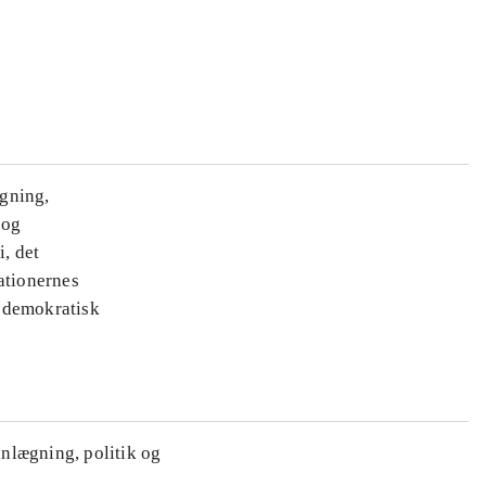
ægning,
 og
i, det
ationernes
e demokratisk
anlægning, politik og