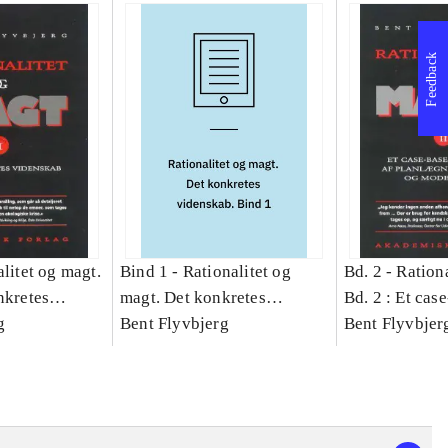
Feedback
litet og magt.
Bind 1 -
Rationalitet og
Bd. 2 -
Rationa
nkretes
magt. Det konkretes
Bd. 2 : Et cas
g
videnskab. Bind 1
Bent Flyvbjerg
studie af plan
Bent Flyvbjer
politik og mod