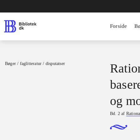
Forside
B
Bøger / faglitteratur / disputatser
Ration
basere
og mo
Bd. 2 af
Rationa