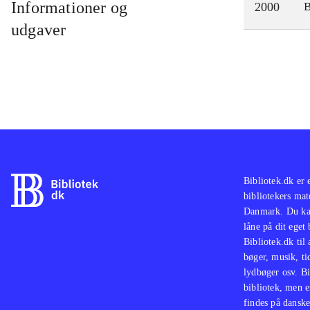
Informationer og
2000
udgaver
Bibliotek.dk er 
bibliotekers mat
Danmark. Du kan
låne på dit eget
Bibliotek.dk til
bøger, musik, tid
lydbøger osv. Bi
bibliotek, men e
findes på danske