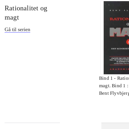
Rationalitet og
magt
Gå til serien
Bind 1 -
Ratio
magt. Bind 1 :
videnskab
Bent Flyvbjer