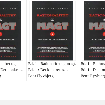
nalitet og
Bd. 1 -
Rationalitet og magt.
Bd. 1 -
Rationa
 Det konkretes
Bd. 1 : Det konkretes
Bd. 1 : Det ko
g
videnskab
Bent Flyvbjerg
videnskab
Bent Flyvbjer