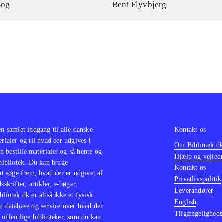
Bog
Bent Flyvbjerg
en samlet indgang til alle danske
Kontakt os
erialer og til hvad der udgives i
Om Bibliotek.d
 bestille materialer og så hente og
Hjælp og vejled
 bibliotek. Du kan bruge
Kontakt os
 at søge frem, hvad der er udgivet af
Privatlivspolitik
sskrifter, artikler, e-bøger,
Leverandører
bliotek.dk er altså ikke et fysisk
English
n database og service over hvad der
Tilgængeligheds
 offentlige biblioteker, som du kan