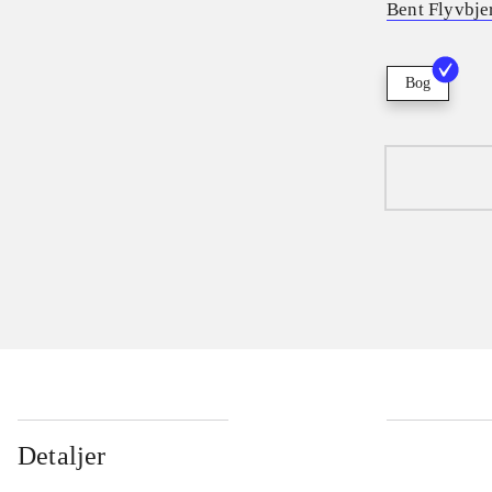
Bent Flyvbje
Bog
Detaljer
...
...