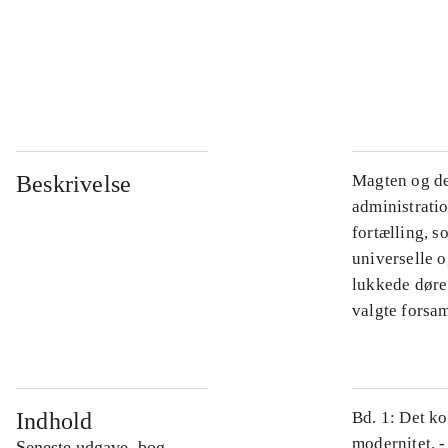
...
...
Beskrivelse
Magten og de
administratio
fortælling, s
universelle o
lukkede døre.
valgte forsam
Indhold
Bd. 1: Det ko
modernitet. -
Seneste udgave, bog