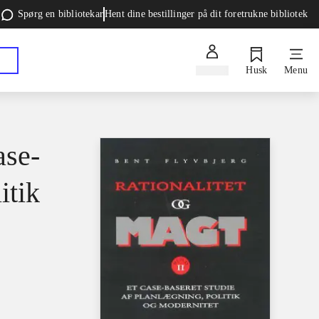
Spørg en bibliotekar
Hent dine bestillinger på dit foretrukne bibliotek
Log ind
Husk
Menu
ase-
itik