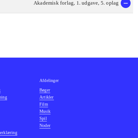
Akademisk forlag, 1. udgave, 5. oplag
Afdelinger
k
Bøger
ning
Artikler
Film
Musik
Spil
Noder
erklæring