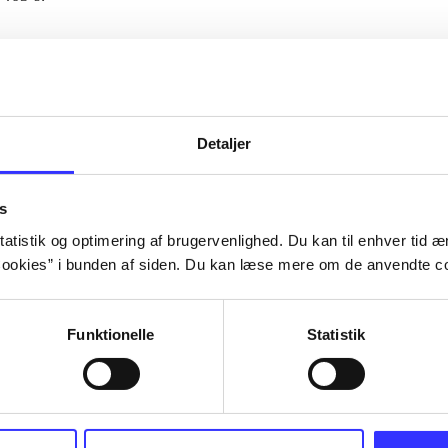
Artiklerne i
handler ofte om
lorem ipsum dolor sit amet ...
Tidsskrift
Detaljer
s
atistik og optimering af brugervenlighed. Du kan til enhver tid æn
ookies” i bunden af siden. Du kan læse mere om de anvendte co
Funktionelle
Statistik