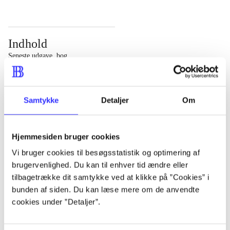
Indhold
Seneste udgave, bog
Bd. 1: Det konkretes videnskab. - 177 s. Bd. 2: Et case-
baseret studie af planlægning, politik og modernitet. -
Samtykke
Detaljer
Om
463 s.
Hjemmesiden bruger cookies
Vi bruger cookies til besøgsstatistik og optimering af
brugervenlighed. Du kan til enhver tid ændre eller
Tidsskrift
tilbagetrække dit samtykke ved at klikke på ”Cookies” i
Artiklen er en del af
bunden af siden. Du kan læse mere om de anvendte
cookies under ”Detaljer”.
lorem ipsum dolor sit amet ...
Tidsskrift