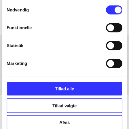
Samtykkevalg
Artiklerne i
handler ofte om
Nødvendig
Funktionelle
Statistik
Artikler med samme emner
Marketing
Fra
Tillad alle
Tillad valgte
Artikler
Afvis