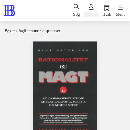
Søg
Log ind
Husk
Menu
Bøger / faglitteratur / disputatser