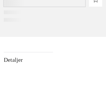
loading
Detaljer
...
...
...
...
...
...
...
...