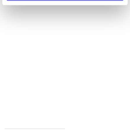
Alle registrerede artikler fordelt på udgivelser
...
...
...
...
...