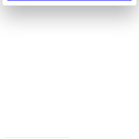
Alle registrerede artikler fordelt på udgivelser
...
...
...
...
...