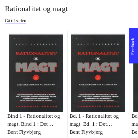
Rationalitet og magt
Gå til serien
Feedback
Bind 1 -
Rationalitet og
Bd. 1 -
Rationalitet og
Bd
magt. Bind 1 : Det
magt. Bd. 1 : Det
ma
konkretes videnskab
Bent Flyvbjerg
konkretes videnskab
Bent Flyvbjerg
ko
Be