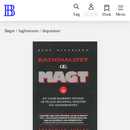
Søg
Log ind
Husk
Menu
Bøger / faglitteratur / disputatser