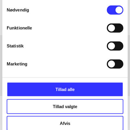
Samtykkevalg
Artiklerne i
handler ofte om
Nødvendig
Funktionelle
Statistik
Artikler med samme emner
Marketing
Fra
Tillad alle
Tillad valgte
Artikler
Afvis