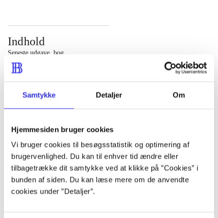
Indhold
Seneste udgave, bog
Bd. 1: Det konkretes videnskab. - 177 s. Bd. 2: Et case-
baseret studie af planlægning, politik og modernitet. -
Samtykke
Detaljer
Om
463 s.
Hjemmesiden bruger cookies
Vi bruger cookies til besøgsstatistik og optimering af
brugervenlighed. Du kan til enhver tid ændre eller
Tidsskrift
tilbagetrække dit samtykke ved at klikke på ”Cookies” i
Artiklen er en del af
bunden af siden. Du kan læse mere om de anvendte
cookies under ”Detaljer”.
lorem ipsum dolor sit amet ...
Tidsskrift