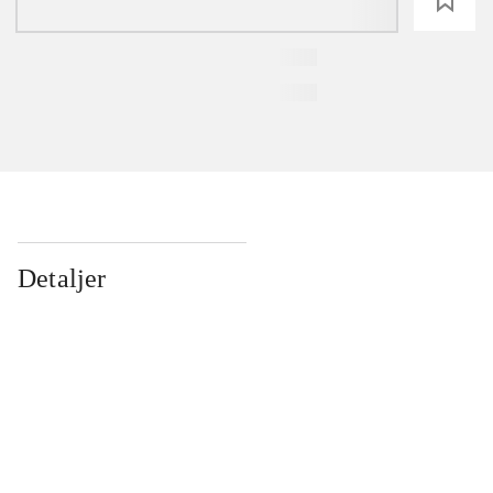
loading
Detaljer
...
...
...
...
...
...
...
...