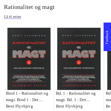
Rationalitet og magt
Gå til serien
Feedback
Bind 1 -
Rationalitet og
Bd. 1 -
Rationalitet og
Bd
magt. Bind 1 : Det
magt. Bd. 1 : Det
ma
konkretes videnskab
Bent Flyvbjerg
konkretes videnskab
Bent Flyvbjerg
ko
Be