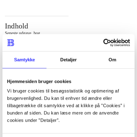
Indhold
Seneste udgave, bog
Bd. 1: Det konkretes videnskab. - 177 s. Bd. 2: Et case-
baseret studie af planlægning, politik og modernitet. -
Samtykke
Detaljer
Om
463 s.
Hjemmesiden bruger cookies
Vi bruger cookies til besøgsstatistik og optimering af
brugervenlighed. Du kan til enhver tid ændre eller
Tidsskrift
tilbagetrække dit samtykke ved at klikke på ”Cookies” i
Artiklen er en del af
bunden af siden. Du kan læse mere om de anvendte
cookies under ”Detaljer”.
lorem ipsum dolor sit amet ...
Tidsskrift