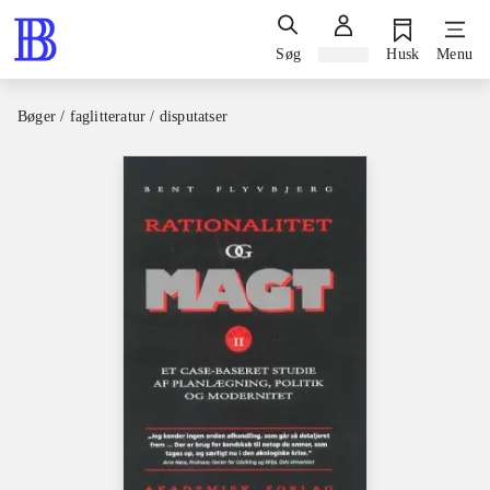
Søg
Log ind
Husk
Menu
Bøger / faglitteratur / disputatser