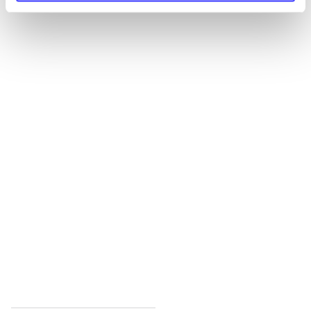
Alle registrerede artikler fordelt på udgivelser
...
...
...
...
...