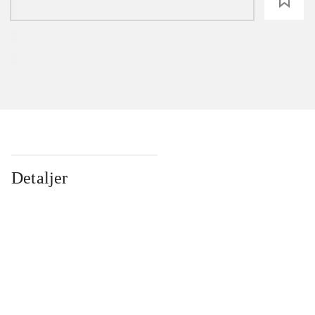
loading
Detaljer
...
...
...
...
...
...
...
...