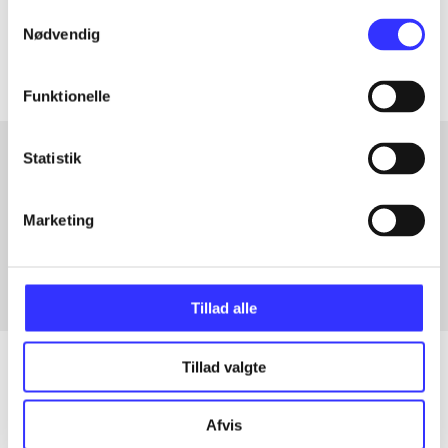
Samtykkevalg
Artiklerne i
handler ofte om
Nødvendig
Funktionelle
Statistik
Artikler med samme emner
Marketing
Fra
Tillad alle
Tillad valgte
Artikler
Afvis