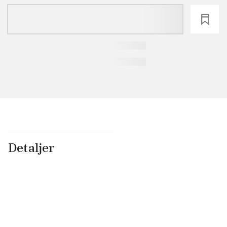
loading
Detaljer
...
...
...
...
...
...