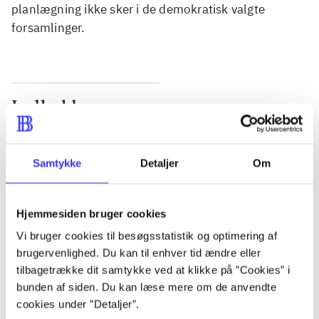
planlægning ikke sker i de demokratisk valgte
forsamlinger.
Indhold
Seneste udgave, bog
Bd. 1: Det konkretes videnskab. - 177 s. Bd. 2: Et
Samtykke
Detaljer
Om
case-baseret studie af planlægning, politik og
modernitet. - 463 s.
Hjemmesiden bruger cookies
Vi bruger cookies til besøgsstatistik og optimering af
brugervenlighed. Du kan til enhver tid ændre eller
tilbagetrække dit samtykke ved at klikke på ”Cookies” i
Tidsskrift
bunden af siden. Du kan læse mere om de anvendte
Artiklen er en del af
cookies under ”Detaljer”.