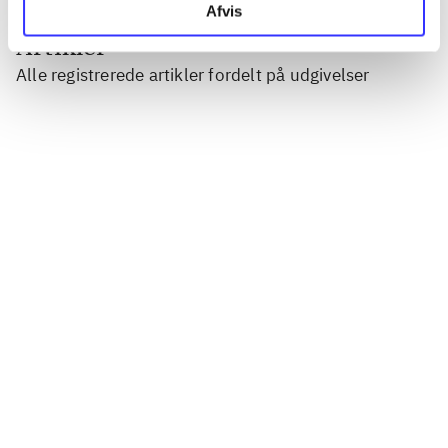
Afvis
Artikler
Alle registrerede artikler fordelt på udgivelser
...
...
...
...
...