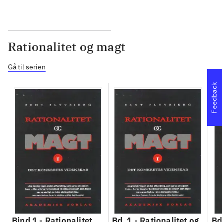
Rationalitet og magt
Gå til serien
Feedback
Bind 1 -
Rationalitet
Bd. 1 -
Rationalitet og
Bd