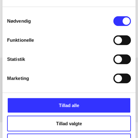
lorem ipsum dolor sit amet ...
Samtykkevalg
Tidsskrift
Nødvendig
Artiklerne i
handler ofte om
Funktionelle
Statistik
Marketing
Artikler med samme emner
Fra
Tillad alle
Tillad valgte