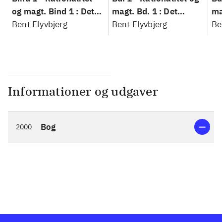
og magt. Bind 1 : Det
magt. Bd. 1 : Det
ma
konkretes videnskab
Bent Flyvbjerg
konkretes videnskab
Bent Flyvbjerg
ko
Be
Informationer og udgaver
Bog
2000