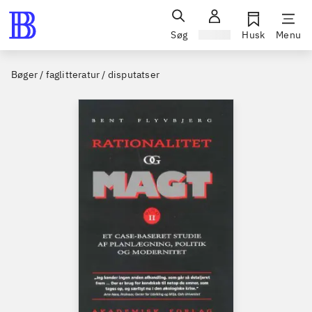
Søg
Log ind
Husk
Menu
Bøger / faglitteratur / disputatser