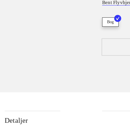
Bent Flyvbje
Bog
Detaljer
...
...