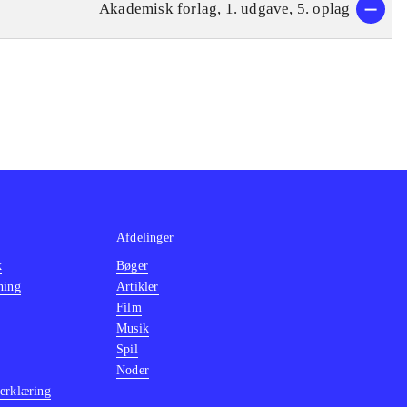
Akademisk forlag, 1. udgave, 5. oplag
Afdelinger
k
Bøger
ning
Artikler
Film
Musik
Spil
Noder
erklæring