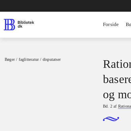
Forside
B
Bøger / faglitteratur / disputatser
Ration
basere
og mo
Bd. 2 af
Rationa