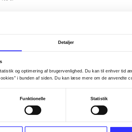
Artiklerne i
handler ofte om
lorem ipsum dolor sit amet ...
Tidsskrift
Detaljer
s
atistik og optimering af brugervenlighed. Du kan til enhver tid æn
ookies” i bunden af siden. Du kan læse mere om de anvendte co
Funktionelle
Statistik