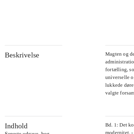
...
...
Beskrivelse
Magten og de
administratio
fortælling, s
universelle o
lukkede døre.
valgte forsam
Indhold
Bd. 1: Det ko
modernitet. -
Seneste udgave, bog