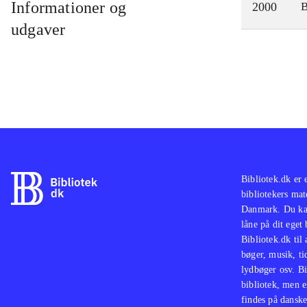
Informationer og
2000
udgaver
Bibliotek.dk er 
bibliotekers mat
Danmark. Du kan
låne på dit eget
Bibliotek.dk til
bøger, musik, tid
lydbøger osv. Bi
bibliotek, men e
findes på danske