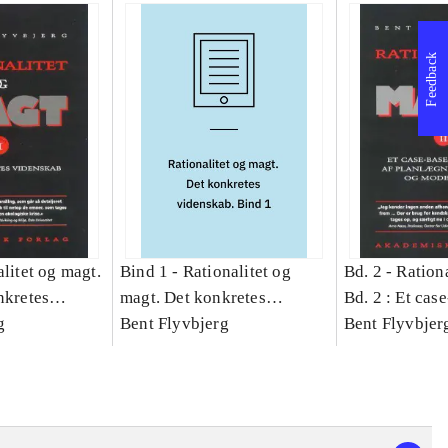
Feedback
litet og magt.
Bind 1 -
Rationalitet og
Bd. 2 -
Rationa
nkretes
magt. Det konkretes
Bd. 2 : Et cas
g
videnskab. Bind 1
Bent Flyvbjerg
studie af plan
Bent Flyvbjer
politik og mod