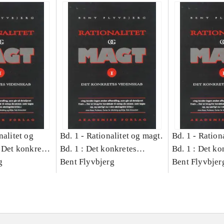
nalitet og
Bd. 1 -
Rationalitet og magt.
Bd. 1 -
Rationa
 Det konkretes
Bd. 1 : Det konkretes
Bd. 1 : Det ko
g
videnskab
Bent Flyvbjerg
videnskab
Bent Flyvbjer