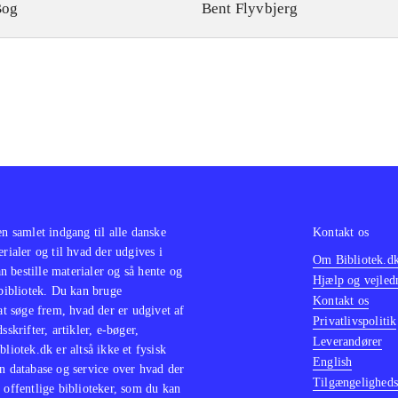
Bog
Bent Flyvbjerg
en samlet indgang til alle danske
Kontakt os
erialer og til hvad der udgives i
Om Bibliotek.d
 bestille materialer og så hente og
Hjælp og vejled
 bibliotek. Du kan bruge
Kontakt os
 at søge frem, hvad der er udgivet af
Privatlivspolitik
sskrifter, artikler, e-bøger,
Leverandører
bliotek.dk er altså ikke et fysisk
English
n database og service over hvad der
Tilgængeligheds
 offentlige biblioteker, som du kan