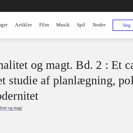
øger
Artikler
Film
Musik
Spil
Noder
Søg
alitet og magt. Bd. 2 : Et c
t studie af planlægning, pol
dernitet
litet og magt