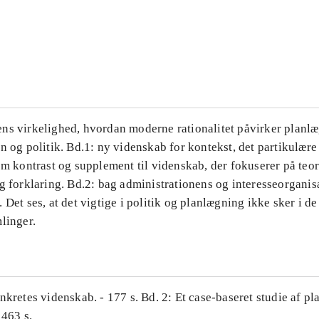
...
...
ns virkelighed, hvordan moderne rationalitet påvirker planl
n og politik. Bd.1: ny videnskab for kontekst, det partikulære
om kontrast og supplement til videnskab, der fokuserer på teor
g forklaring. Bd.2: bag administrationens og interesseorganis
 Det ses, at det vigtige i politik og planlægning ikke sker i d
linger.
nkretes videnskab. - 177 s. Bd. 2: Et case-baseret studie af pl
 463 s.