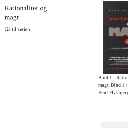
Rationalitet og
magt
Gå til serien
Bind 1 -
Ratio
magt. Bind 1 :
videnskab
Bent Flyvbjer