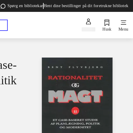
Spørg en bibliotekar
Hent dine bestillinger på dit foretrukne bibliotek
Log ind
Husk
Menu
ase-
itik