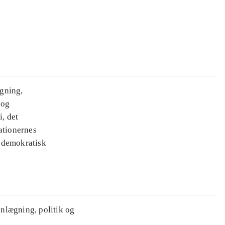
ægning,
 og
i, det
ationernes
e demokratisk
anlægning, politik og