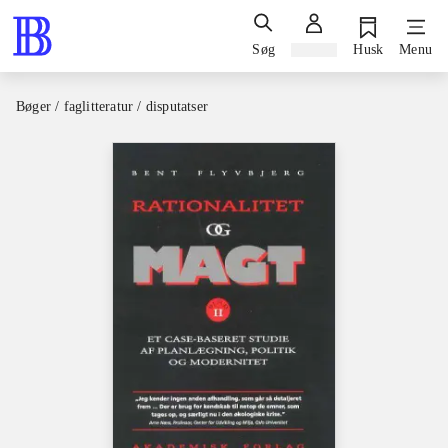
Søg
Log ind
Husk
Menu
Bøger / faglitteratur / disputatser