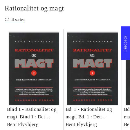
Rationalitet og magt
Gå til serien
Feedback
Bind 1 -
Rationalitet og
Bd. 1 -
Rationalitet og
Bd
magt. Bind 1 : Det
magt. Bd. 1 : Det
ma
konkretes videnskab
Bent Flyvbjerg
konkretes videnskab
Bent Flyvbjerg
ko
Be