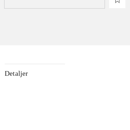
loading
Detaljer
...
...
...
...
...
...
...
...