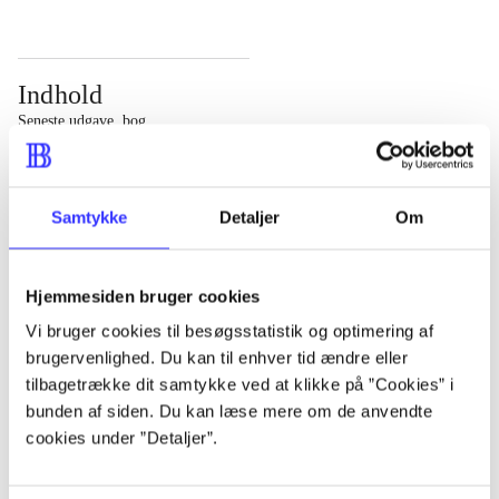
Indhold
Seneste udgave, bog
Bd. 1: Det konkretes videnskab. - 177 s. Bd. 2: Et case-
baseret studie af planlægning, politik og modernitet. -
Samtykke
Detaljer
Om
463 s.
Hjemmesiden bruger cookies
Vi bruger cookies til besøgsstatistik og optimering af
brugervenlighed. Du kan til enhver tid ændre eller
Tidsskrift
tilbagetrække dit samtykke ved at klikke på ”Cookies” i
Artiklen er en del af
bunden af siden. Du kan læse mere om de anvendte
cookies under ”Detaljer”.
lorem ipsum dolor sit amet ...
Tidsskrift