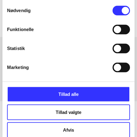
Samtykkevalg
Artiklerne i
handler ofte om
Nødvendig
Funktionelle
Statistik
Artikler med samme emner
Marketing
Fra
Tillad alle
Tillad valgte
Artikler
Afvis