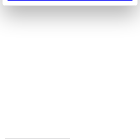
Alle registrerede artikler fordelt på udgivelser
...
...
...
...
...