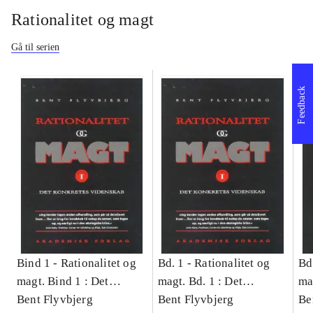
Rationalitet og magt
Gå til serien
Feedback
Bind 1 -
Rationalitet og
Bd. 1 -
Rationalitet og
Bd
magt. Bind 1 : Det
magt. Bd. 1 : Det
ma
konkretes videnskab
Bent Flyvbjerg
konkretes videnskab
Bent Flyvbjerg
ko
Be