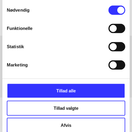
Samtykkevalg
Artiklerne i
handler ofte om
Nødvendig
Funktionelle
Statistik
Artikler med samme emner
Marketing
Fra
Tillad alle
Tillad valgte
Artikler
Afvis