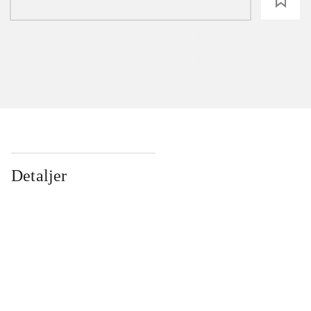
loading
Detaljer
...
...
...
...
...
...
...
...