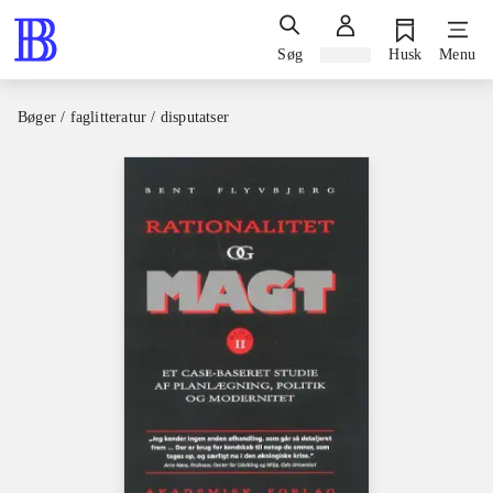
Søg
Log ind
Husk
Menu
Bøger / faglitteratur / disputatser