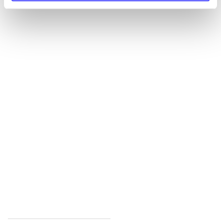
Alle registrerede artikler fordelt på udgivelser
...
...
...
...
...