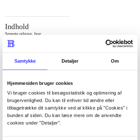
Indhold
Seneste udgave, bog
Bd. 1: Det konkretes videnskab. - 177 s. Bd. 2: Et case-
baseret studie af planlægning, politik og modernitet. -
Samtykke
Detaljer
Om
463 s.
Hjemmesiden bruger cookies
Vi bruger cookies til besøgsstatistik og optimering af
brugervenlighed. Du kan til enhver tid ændre eller
Tidsskrift
tilbagetrække dit samtykke ved at klikke på ”Cookies” i
Artiklen er en del af
bunden af siden. Du kan læse mere om de anvendte
cookies under ”Detaljer”.
lorem ipsum dolor sit amet ...
Tidsskrift