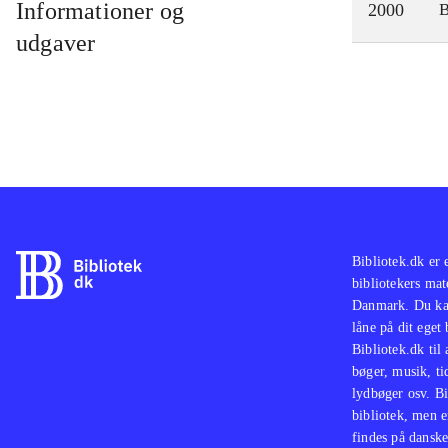
Informationer og
2000
udgaver
Bibliotek.dk er 
bibliotekers mat
Danmark. Du kan
låne på dit eget
Bibliotek.dk til
bøger, musik, tid
lydbøger osv. Bi
bibliotek, men e
findes på danske