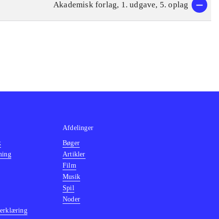
Akademisk forlag, 1. udgave, 5. oplag
Afdelinger
k
Bøger
ning
Artikler
Film
Musik
Spil
Noder
erklæring