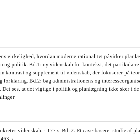
...
...
ns virkelighed, hvordan moderne rationalitet påvirker planl
n og politik. Bd.1: ny videnskab for kontekst, det partikulære
om kontrast og supplement til videnskab, der fokuserer på teor
g forklaring. Bd.2: bag administrationens og interesseorganis
 Det ses, at det vigtige i politik og planlægning ikke sker i d
linger.
nkretes videnskab. - 177 s. Bd. 2: Et case-baseret studie af pl
 463 s.