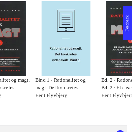
Feedback
litet og magt.
Bind 1 -
Rationalitet og
Bd. 2 -
Rationa
nkretes
magt. Det konkretes
Bd. 2 : Et cas
g
videnskab. Bind 1
Bent Flyvbjerg
studie af plan
Bent Flyvbjer
politik og mod