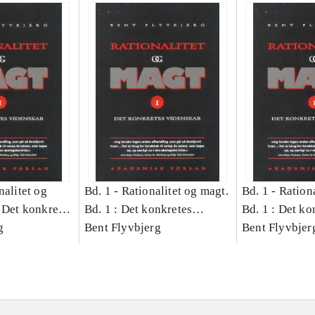
nalitet og
Bd. 1 -
Rationalitet og magt.
Bd. 1 -
Rationa
 Det konkretes
Bd. 1 : Det konkretes
Bd. 1 : Det ko
g
videnskab
Bent Flyvbjerg
videnskab
Bent Flyvbjer