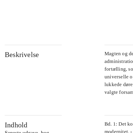
...
...
Beskrivelse
Magten og de
administratio
fortælling, s
universelle o
lukkede døre.
valgte forsam
Indhold
Bd. 1: Det ko
modernitet. -
Seneste udgave, bog