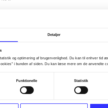
Artiklerne i
handler ofte om
lorem ipsum dolor sit amet ...
Tidsskrift
Detaljer
s
atistik og optimering af brugervenlighed. Du kan til enhver tid æn
ookies” i bunden af siden. Du kan læse mere om de anvendte co
Funktionelle
Statistik