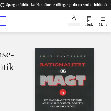
Spørg en bibliotekar
Hent dine bestillinger på dit foretrukne bibliotek
Log ind
Husk
Menu
ase-
itik