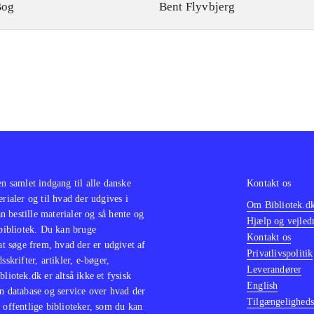
Bog
Bent Flyvbjerg
en samlet indgang til alle danske
Kontakt os
erialer og til hvad der udgives i
Om Bibliotek.d
 bestille materialer og så hente og
Hjælp og vejled
 bibliotek. Du kan bruge
Kontakt os
 at søge frem, hvad der er udgivet af
Privatlivspolitik
sskrifter, artikler, e-bøger,
Leverandører
bliotek.dk er altså ikke et fysisk
English
n database og service over hvad der
Tilgængeligheds
 offentlige biblioteker, som du kan