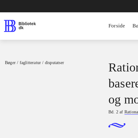
Forside
B
Bøger / faglitteratur / disputatser
Ration
basere
og mo
Bd. 2 af
Rationa