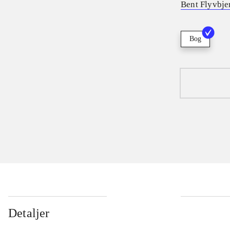
Bent Flyvbje
Bog
Detaljer
...
...