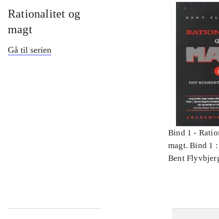
Rationalitet og
magt
Gå til serien
Bind 1 -
Ratio
magt. Bind 1 :
videnskab
Bent Flyvbjer