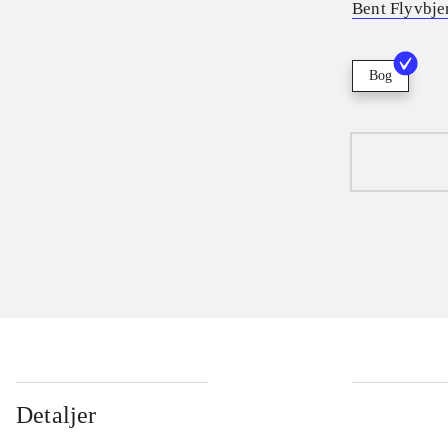
Bent Flyvbje
Bog
Detaljer
...
...