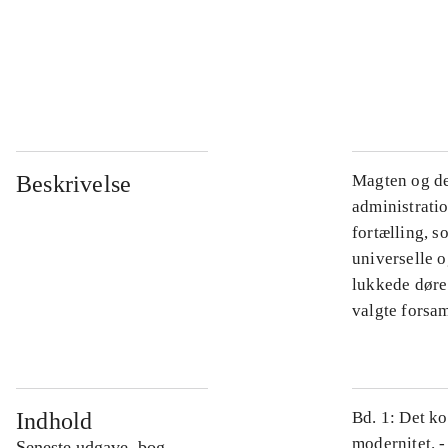
...
...
Beskrivelse
Magten og de
administratio
fortælling, s
universelle o
lukkede døre.
valgte forsam
Indhold
Bd. 1: Det ko
modernitet. -
Seneste udgave, bog