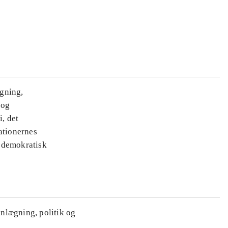
ægning,
 og
i, det
ationernes
e demokratisk
anlægning, politik og