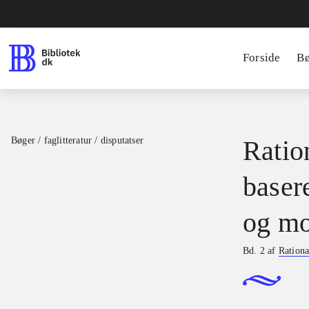
Forside
B
Bøger / faglitteratur / disputatser
Ration
basere
og mo
Bd. 2 af
Rationa