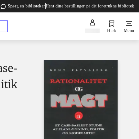
Spørg en bibliotekar
Hent dine bestillinger på dit foretrukne bibliotek
Log ind
Husk
Menu
ase-
itik