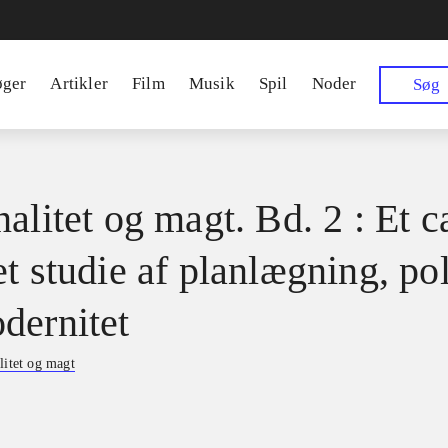
øger
Artikler
Film
Musik
Spil
Noder
Søg
alitet og magt. Bd. 2 : Et c
t studie af planlægning, pol
dernitet
litet og magt