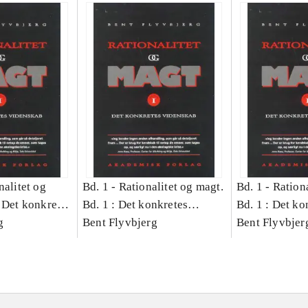
nalitet og
Bd. 1 -
Rationalitet og magt.
Bd. 1 -
Rationa
 Det konkretes
Bd. 1 : Det konkretes
Bd. 1 : Det ko
g
videnskab
Bent Flyvbjerg
videnskab
Bent Flyvbjer