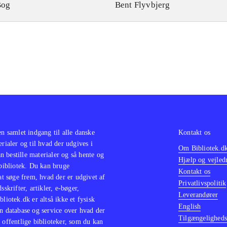
Bog
Bent Flyvbjerg
en samlet indgang til alle danske
Kontakt os
erialer og til hvad der udgives i
Om Bibliotek.d
 bestille materialer og så hente og
Hjælp og vejled
 bibliotek. Du kan bruge
Kontakt os
 at søge frem, hvad der er udgivet af
Privatlivspolitik
sskrifter, artikler, e-bøger,
Leverandører
bliotek.dk er altså ikke et fysisk
English
n database og service over hvad der
Tilgængeligheds
 offentlige biblioteker, som du kan