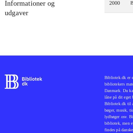
Informationer og
2000
udgaver
Bibliotek.dk er 
bibliotekers mat
Danmark. Du kan
låne på dit eget
Bibliotek.dk til
bøger, musik, tid
lydbøger osv. Bi
bibliotek, men e
findes på danske