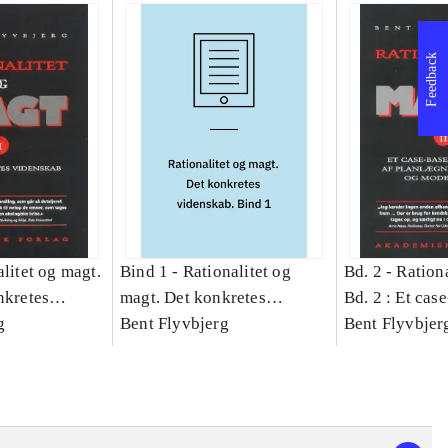
Feedback
litet og magt.
Bind 1 -
Rationalitet og
Bd. 2 -
Rationa
nkretes
magt. Det konkretes
Bd. 2 : Et cas
g
videnskab. Bind 1
Bent Flyvbjerg
studie af plan
Bent Flyvbjer
politik og mod