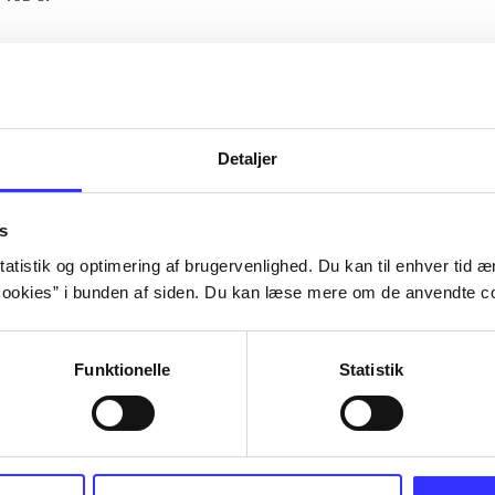
Artiklerne i
handler ofte om
lorem ipsum dolor sit amet ...
Tidsskrift
Detaljer
s
atistik og optimering af brugervenlighed. Du kan til enhver tid æn
ookies” i bunden af siden. Du kan læse mere om de anvendte co
Funktionelle
Statistik