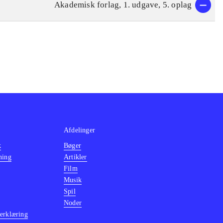
Akademisk forlag, 1. udgave, 5. oplag
Afdelinger
k
Bøger
ning
Artikler
Film
Musik
Spil
Noder
erklæring