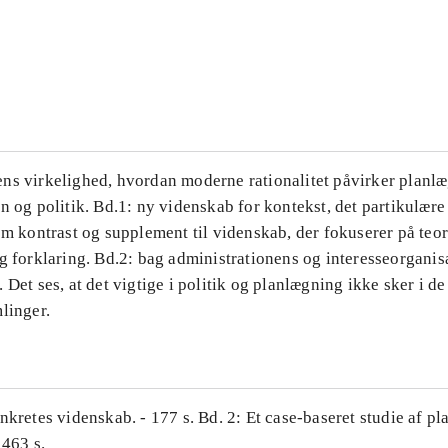
...
...
ns virkelighed, hvordan moderne rationalitet påvirker planl
n og politik. Bd.1: ny videnskab for kontekst, det partikulære
om kontrast og supplement til videnskab, der fokuserer på teor
g forklaring. Bd.2: bag administrationens og interesseorganis
 Det ses, at det vigtige i politik og planlægning ikke sker i d
linger.
nkretes videnskab. - 177 s. Bd. 2: Et case-baseret studie af pl
 463 s.