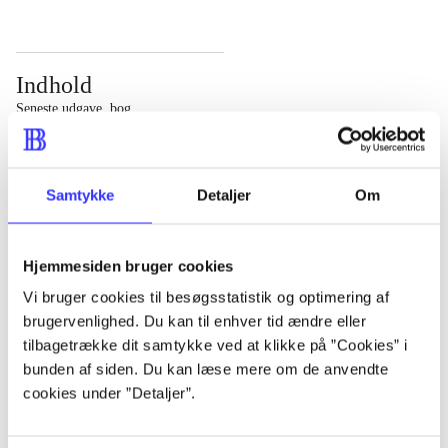
Indhold
Seneste udgave, bog
Bd. 1: Det konkretes videnskab. - 177 s. Bd. 2: Et case-
baseret studie af planlægning, politik og modernitet. -
Samtykke
Detaljer
Om
463 s.
Hjemmesiden bruger cookies
Vi bruger cookies til besøgsstatistik og optimering af
brugervenlighed. Du kan til enhver tid ændre eller
Tidsskrift
tilbagetrække dit samtykke ved at klikke på ”Cookies” i
Artiklen er en del af
bunden af siden. Du kan læse mere om de anvendte
cookies under ”Detaljer”.
lorem ipsum dolor sit amet ...
Tidsskrift