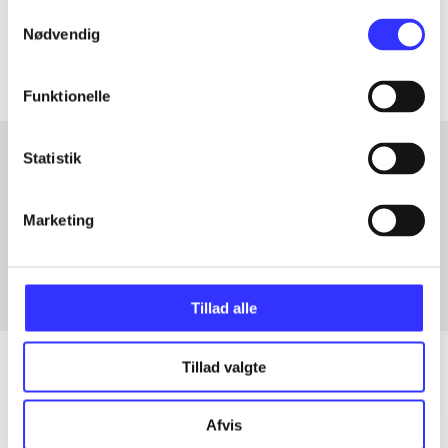
Samtykkevalg
Artiklerne i
handler ofte om
Nødvendig
Funktionelle
Statistik
Artikler med samme emner
Marketing
Fra
Tillad alle
Tillad valgte
Artikler
Afvis