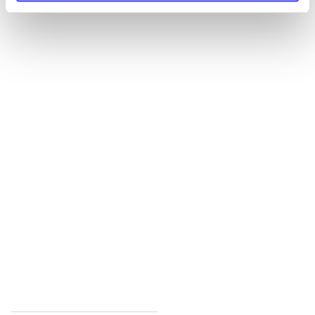
Alle registrerede artikler fordelt på udgivelser
...
...
...
...
...