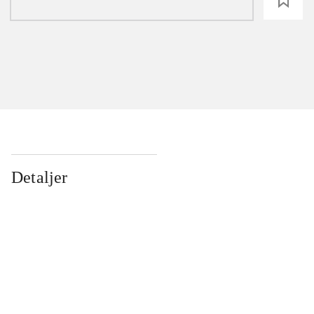
loading
Detaljer
...
...
...
...
...
...
...
...