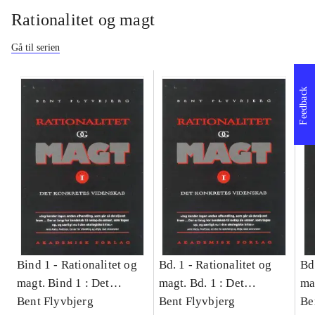
Rationalitet og magt
Gå til serien
Feedback
Bind 1 -
Rationalitet og
Bd. 1 -
Rationalitet og
Bd
magt. Bind 1 : Det
magt. Bd. 1 : Det
ma
konkretes videnskab
Bent Flyvbjerg
konkretes videnskab
Bent Flyvbjerg
ko
Be