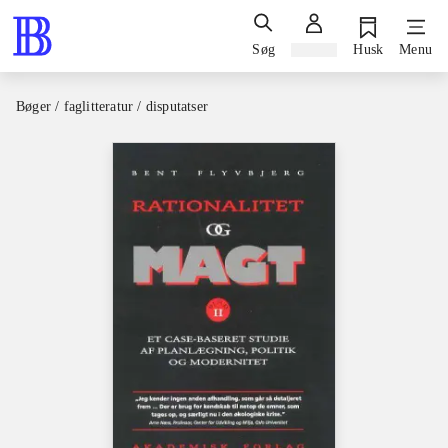
Søg
Log ind
Husk
Menu
Bøger / faglitteratur / disputatser