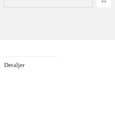
loading
Detaljer
...
...
...
...
...
...
...
...