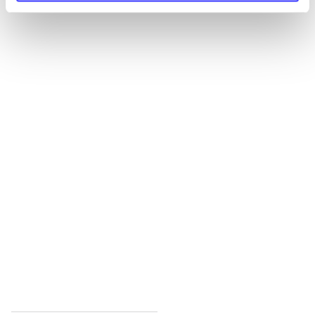
Alle registrerede artikler fordelt på udgivelser
...
...
...
...
...