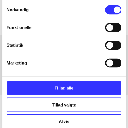
Samtykkevalg
Artiklerne i
handler ofte om
Nødvendig
Funktionelle
Statistik
Artikler med samme emner
Marketing
Fra
Tillad alle
Tillad valgte
Artikler
Afvis