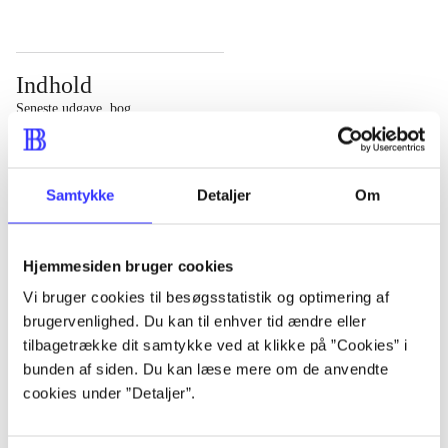
Indhold
Seneste udgave, bog
Bd. 1: Det konkretes videnskab. - 177 s. Bd. 2: Et case-
baseret studie af planlægning, politik og modernitet. -
Samtykke
Detaljer
Om
463 s.
Hjemmesiden bruger cookies
Vi bruger cookies til besøgsstatistik og optimering af
brugervenlighed. Du kan til enhver tid ændre eller
Tidsskrift
tilbagetrække dit samtykke ved at klikke på ”Cookies” i
Artiklen er en del af
bunden af siden. Du kan læse mere om de anvendte
cookies under ”Detaljer”.
lorem ipsum dolor sit amet ...
Tidsskrift