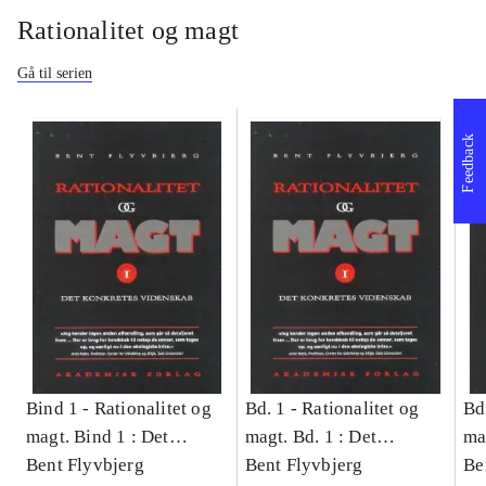
Rationalitet og magt
Gå til serien
Feedback
Bind 1 -
Rationalitet og
Bd. 1 -
Rationalitet og
Bd
magt. Bind 1 : Det
magt. Bd. 1 : Det
ma
konkretes videnskab
Bent Flyvbjerg
konkretes videnskab
Bent Flyvbjerg
ko
Be