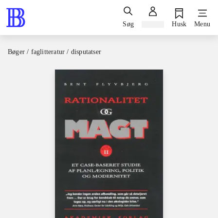
Søg
Log ind
Husk
Menu
Bøger / faglitteratur / disputatser