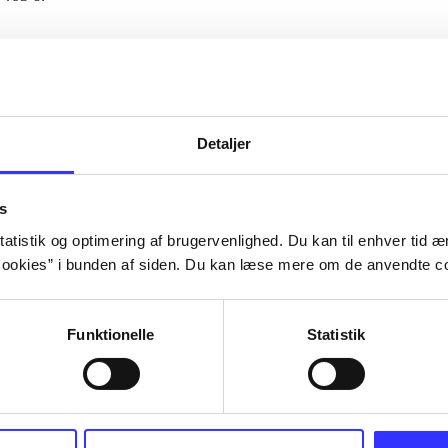
Artiklerne i
handler ofte om
lorem ipsum dolor sit amet ...
Tidsskrift
Detaljer
s
atistik og optimering af brugervenlighed. Du kan til enhver tid æn
ookies” i bunden af siden. Du kan læse mere om de anvendte co
Funktionelle
Statistik