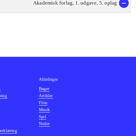
Akademisk forlag, 1. udgave, 5. oplag
Afdelinger
k
Bøger
ning
Artikler
Film
Musik
Spil
Noder
erklæring