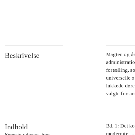
...
...
Beskrivelse
Magten og de
administratio
fortælling, s
universelle o
lukkede døre.
valgte forsam
Indhold
Bd. 1: Det ko
modernitet. -
Seneste udgave, bog