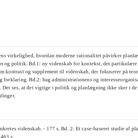
...
...
ns virkelighed, hvordan moderne rationalitet påvirker planl
n og politik. Bd.1: ny videnskab for kontekst, det partikulære
om kontrast og supplement til videnskab, der fokuserer på teor
g forklaring. Bd.2: bag administrationens og interesseorganis
 Det ses, at det vigtige i politik og planlægning ikke sker i d
linger.
nkretes videnskab. - 177 s. Bd. 2: Et case-baseret studie af pl
 463 s.