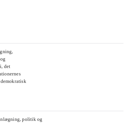
ægning,
 og
i, det
ationernes
e demokratisk
anlægning, politik og