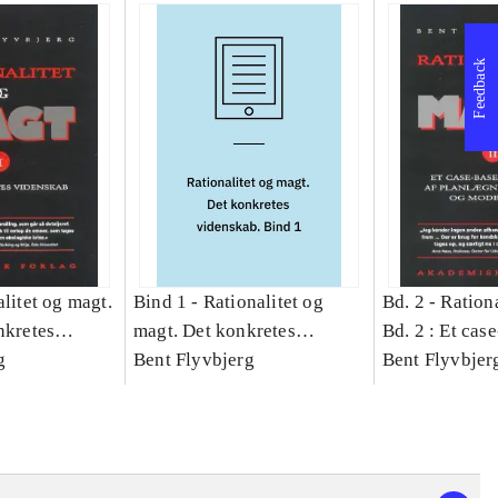
Feedback
litet og magt.
Bind 1 -
Rationalitet og
Bd. 2 -
Rationa
nkretes
magt. Det konkretes
Bd. 2 : Et cas
g
videnskab. Bind 1
Bent Flyvbjerg
studie af plan
Bent Flyvbjer
politik og mod