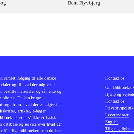
Bog
Bent Flyvbjerg
en samlet indgang til alle danske
Kontakt os
erialer og til hvad der udgives i
Om Bibliotek.d
 bestille materialer og så hente og
Hjælp og vejled
 bibliotek. Du kan bruge
Kontakt os
 at søge frem, hvad der er udgivet af
Privatlivspolitik
sskrifter, artikler, e-bøger,
Leverandører
bliotek.dk er altså ikke et fysisk
English
n database og service over hvad der
Tilgængeligheds
 offentlige biblioteker, som du kan