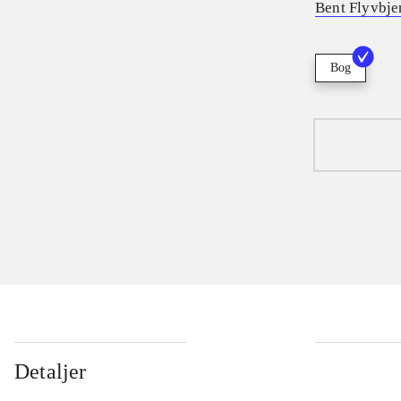
Bent Flyvbje
Bog
Detaljer
...
...