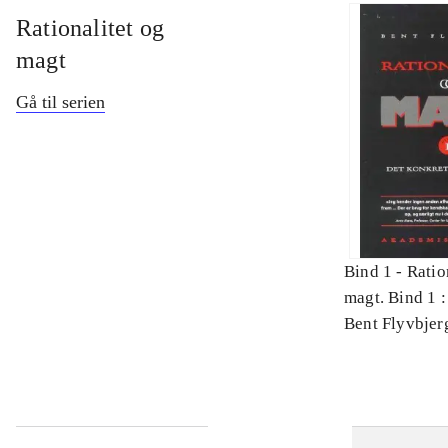
Rationalitet og
magt
Gå til serien
Bind 1 -
Ratio
magt. Bind 1 :
videnskab
Bent Flyvbjer