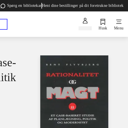
Spørg en bibliotekar
Hent dine bestillinger på dit foretrukne bibliotek
Log ind
Husk
Menu
ase-
itik