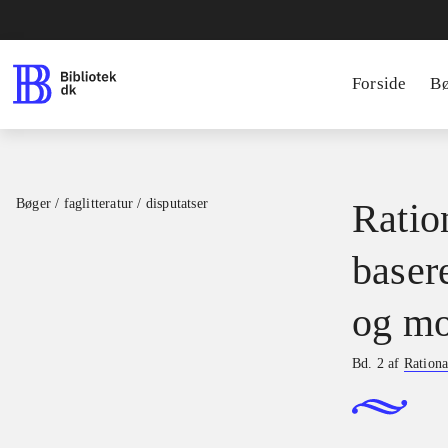
Forside
B
Bøger / faglitteratur / disputatser
Ration
basere
og mo
Bd. 2 af
Rationa