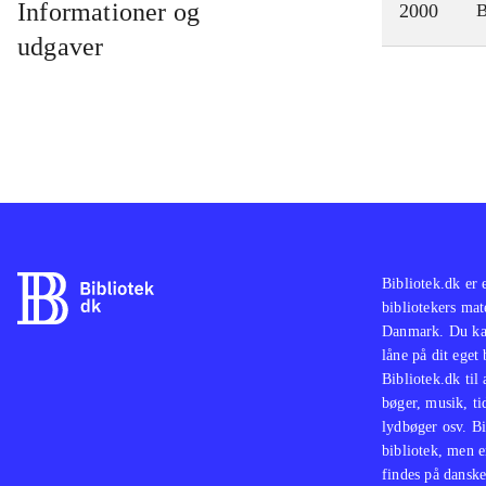
Informationer og
2000
udgaver
Bibliotek.dk er 
bibliotekers mat
Danmark. Du kan
låne på dit eget
Bibliotek.dk til
bøger, musik, tid
lydbøger osv. Bi
bibliotek, men e
findes på danske