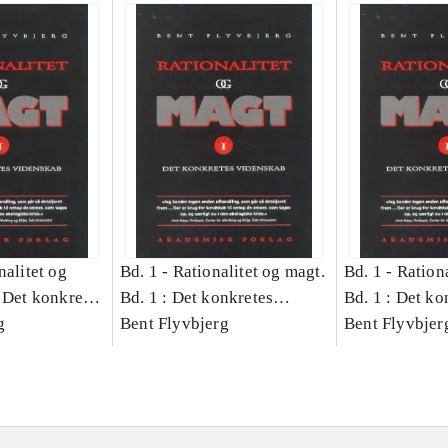
nalitet og
Bd. 1 -
Rationalitet og magt.
Bd. 1 -
Rationa
 Det konkretes
Bd. 1 : Det konkretes
Bd. 1 : Det ko
g
videnskab
Bent Flyvbjerg
videnskab
Bent Flyvbjer