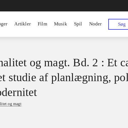
øger
Artikler
Film
Musik
Spil
Noder
Søg
alitet og magt. Bd. 2 : Et c
t studie af planlægning, pol
dernitet
litet og magt