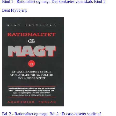
Bind 1 -
Rationalitet og magt. Det konkretes videnskab. Bind 1
Bent Flyvbjerg
Bd. 2 -
Rationalitet og magt. Bd. 2 : Et case-baseret studie af