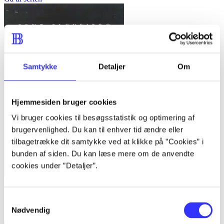
Samtykke
Detaljer
Om
Hjemmesiden bruger cookies
Vi bruger cookies til besøgsstatistik og optimering af
brugervenlighed. Du kan til enhver tid ændre eller
tilbagetrække dit samtykke ved at klikke på ”Cookies” i
bunden af siden. Du kan læse mere om de anvendte
cookies under ”Detaljer”.
Bind 1 -
Rationalitet og magt. Bind 1 : Det konkretes videnskab
Samtykkevalg
Bent Flyvbjerg
Nødvendig