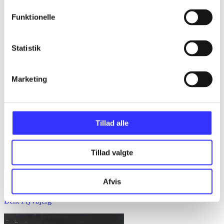
Funktionelle
Statistik
Marketing
Tillad alle
Tillad valgte
Afvis
Bd. 1 -
Rationalitet og magt. Bd. 1 : Det konkretes videnskab
Bent Flyvbjerg