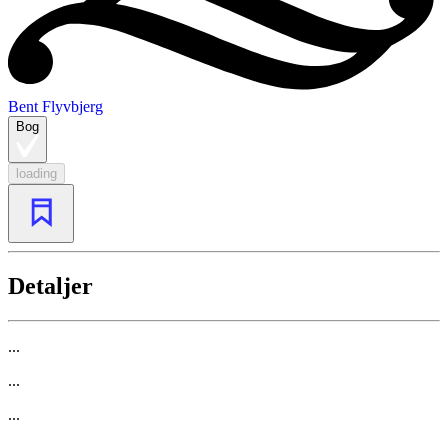
Bent Flyvbjerg
Bog
loading
Detaljer
...
...
...