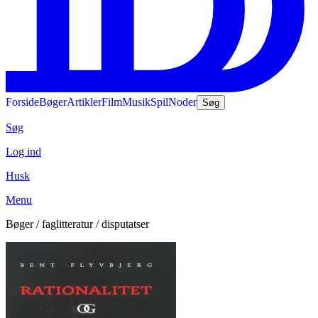
Forside
Bøger
Artikler
Film
Musik
Spil
Noder
Søg
Søg
Log ind
Husk
Menu
Bøger / faglitteratur / disputatser