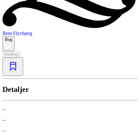
Bent Flyvbjerg
Bog
loading
Detaljer
...
...
...