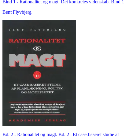
Bind 1 -
Rationalitet og magt. Det konkretes videnskab. Bind 1
Bent Flyvbjerg
Bd. 2 -
Rationalitet og magt. Bd. 2 : Et case-baseret studie af