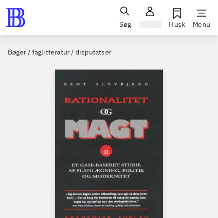
Søg
Log ind
Husk
Menu
Bøger / faglitteratur / disputatser