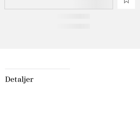
loading
Detaljer
...
...
...
...
...
...
...
...