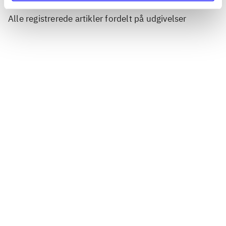
Artikler
Alle registrerede artikler fordelt på udgivelser
...
...
...
...
...