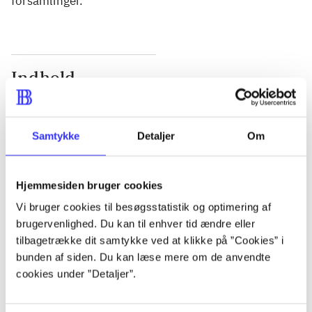
forsamlinger.
Indhold
Seneste udgave, bog
Bd. 1: Det konkretes videnskab. - 177 s. Bd. 2: Et
Samtykke
Detaljer
Om
case-baseret studie af planlægning, politik og
modernitet. - 463 s.
Hjemmesiden bruger cookies
Vi bruger cookies til besøgsstatistik og optimering af
brugervenlighed. Du kan til enhver tid ændre eller
tilbagetrække dit samtykke ved at klikke på ”Cookies” i
Tidsskrift
bunden af siden. Du kan læse mere om de anvendte
Artiklen er en del af
cookies under ”Detaljer”.
lorem ipsum dolor sit amet ...