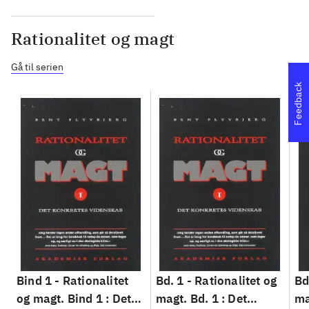
Rationalitet og magt
Gå til serien
Feedback
Bind 1 -
Rationalitet
Bd. 1 -
Rationalitet og
Bd
og magt. Bind 1 : Det
magt. Bd. 1 : Det
ma