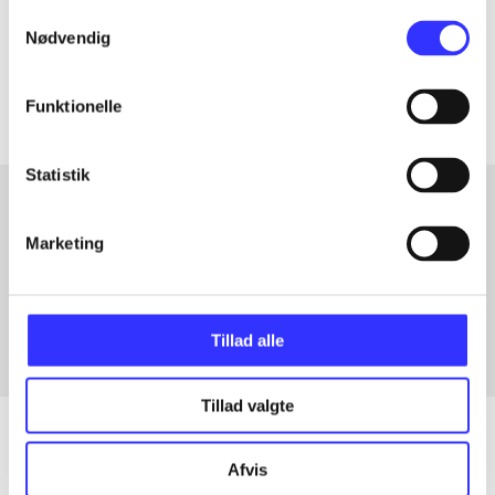
Samtykkevalg
Tidsskrift
Nødvendig
Artiklerne i
handler ofte om
Funktionelle
Statistik
Marketing
Artikler med samme emner
Fra
Tillad alle
Tillad valgte
Afvis