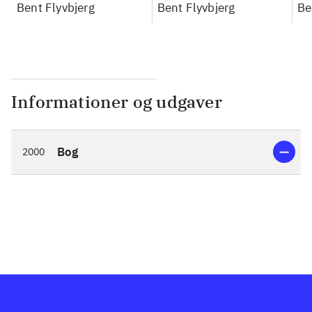
konkretes videnskab
Bent Flyvbjerg
konkretes videnskab
Bent Flyvbjerg
ko
Be
Informationer og udgaver
Bog
2000