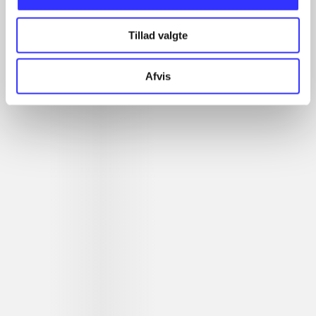
Artikler
Tillad valgte
Alle registrerede artikler fordelt på udgivelser
Afvis
...
...
...
...
...
Rationalitet og magt
Gå til serien