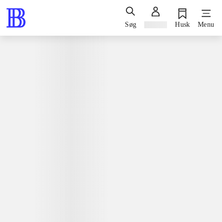
Søg
Log ind
Husk
Menu
Bøger / faglitteratur / disputatser