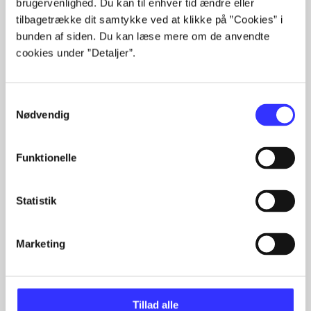
brugervenlighed. Du kan til enhver tid ændre eller
tilbagetrække dit samtykke ved at klikke på ”Cookies” i
lorem ipsum dolor sit amet ...
bunden af siden. Du kan læse mere om de anvendte
Tidsskrift
cookies under ”Detaljer”.
Artiklerne i
handler ofte om
Samtykkevalg
Nødvendig
Funktionelle
Artikler med samme emner
Fra
Statistik
Marketing
Tillad alle