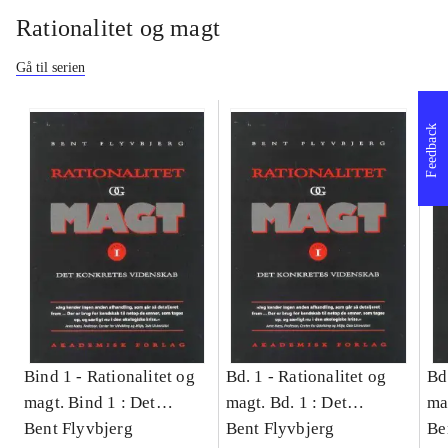
Rationalitet og magt
Gå til serien
Feedback
Bind 1 -
Rationalitet og
Bd. 1 -
Rationalitet og
Bd
magt. Bind 1 : Det
magt. Bd. 1 : Det
ma
konkretes videnskab
Bent Flyvbjerg
konkretes videnskab
Bent Flyvbjerg
ko
Be