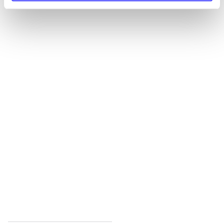
Alle registrerede artikler fordelt på udgivelser
...
...
...
...
...