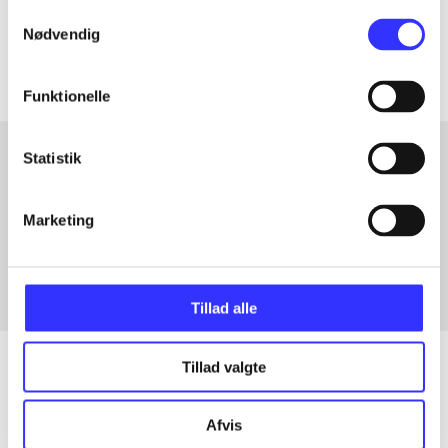
Samtykkevalg
Artiklerne i
handler ofte om
Nødvendig
Funktionelle
Statistik
Artikler med samme emner
Marketing
Fra
Tillad alle
Tillad valgte
Artikler
Afvis