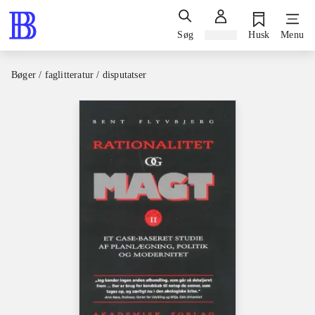
Søg
Log ind
Husk
Menu
Bøger / faglitteratur / disputatser