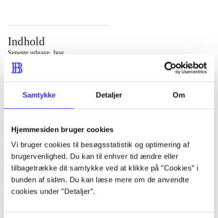
Indhold
Seneste udgave, bog
Bd. 1: Det konkretes videnskab. - 177 s. Bd. 2: Et case-
baseret studie af planlægning, politik og modernitet. -
Samtykke
Detaljer
Om
463 s.
Hjemmesiden bruger cookies
Vi bruger cookies til besøgsstatistik og optimering af
brugervenlighed. Du kan til enhver tid ændre eller
Tidsskrift
tilbagetrække dit samtykke ved at klikke på ”Cookies” i
Artiklen er en del af
bunden af siden. Du kan læse mere om de anvendte
cookies under ”Detaljer”.
lorem ipsum dolor sit amet ...
Tidsskrift