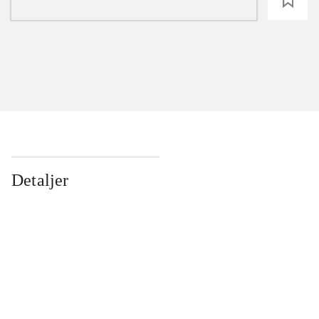
loading
Detaljer
...
...
...
...
...
...
...
...