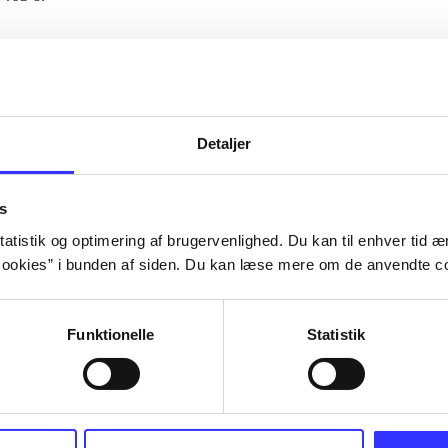
Artiklerne i
handler ofte om
lorem ipsum dolor sit amet ...
Tidsskrift
Detaljer
s
atistik og optimering af brugervenlighed. Du kan til enhver tid æn
ookies” i bunden af siden. Du kan læse mere om de anvendte co
Funktionelle
Statistik