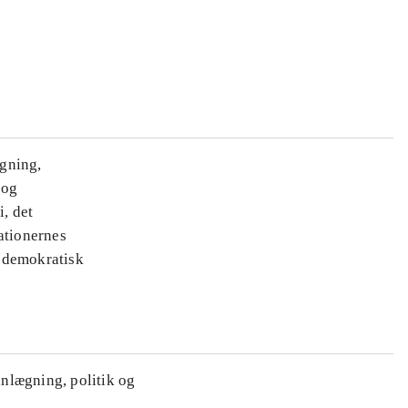
ægning,
 og
i, det
ationernes
e demokratisk
anlægning, politik og