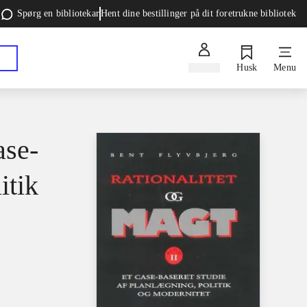
Spørg en bibliotekar
Hent dine bestillinger på dit foretrukne bibliotek
Log ind
Husk
Menu
ase-
itik