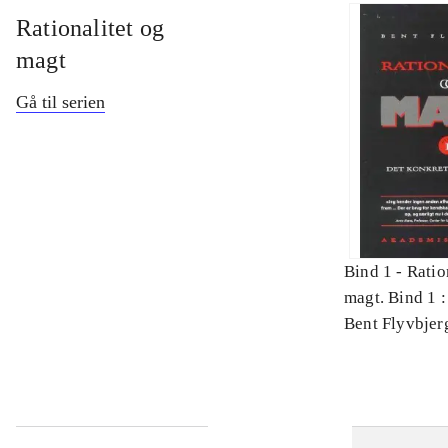
Rationalitet og
magt
Gå til serien
Bind 1 -
Ratio
magt. Bind 1 :
videnskab
Bent Flyvbjer