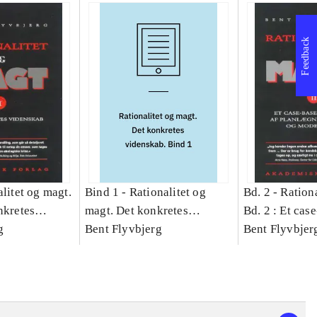
Feedback
litet og magt.
Bind 1 -
Rationalitet og
Bd. 2 -
Rationa
nkretes
magt. Det konkretes
Bd. 2 : Et cas
g
videnskab. Bind 1
Bent Flyvbjerg
studie af plan
Bent Flyvbjer
politik og mod