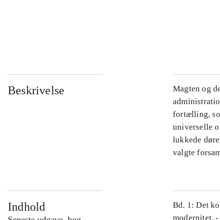
...
...
Beskrivelse
Magten og de
administratio
fortælling, s
universelle o
lukkede døre.
valgte forsam
Indhold
Bd. 1: Det ko
modernitet. -
Seneste udgave, bog