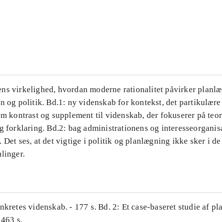
...
...
ns virkelighed, hvordan moderne rationalitet påvirker planl
n og politik. Bd.1: ny videnskab for kontekst, det partikulære
om kontrast og supplement til videnskab, der fokuserer på teor
g forklaring. Bd.2: bag administrationens og interesseorganis
 Det ses, at det vigtige i politik og planlægning ikke sker i d
linger.
nkretes videnskab. - 177 s. Bd. 2: Et case-baseret studie af pl
 463 s.