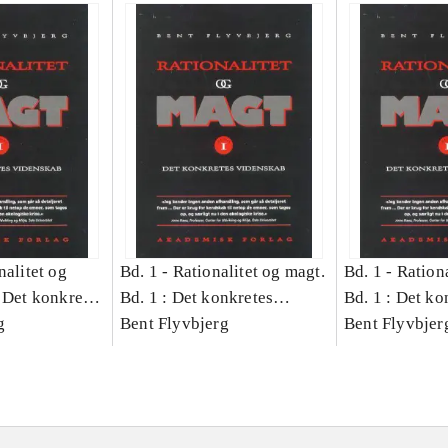
nalitet og
Bd. 1 -
Rationalitet og magt.
Bd. 1 -
Rationa
 Det konkretes
Bd. 1 : Det konkretes
Bd. 1 : Det ko
g
videnskab
Bent Flyvbjerg
videnskab
Bent Flyvbjer