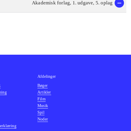
Akademisk forlag, 1. udgave, 5. oplag
Afdelinger
k
Bøger
ning
Artikler
Film
Musik
Spil
Noder
erklæring