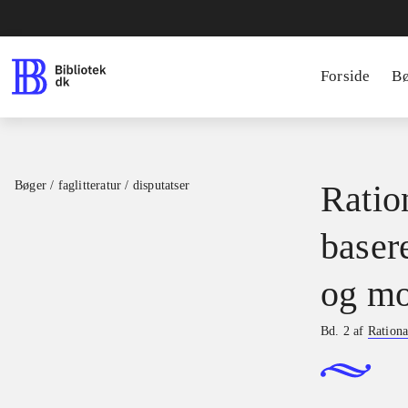
Forside
B
Bøger / faglitteratur / disputatser
Ration
basere
og mo
Bd. 2 af
Rationa