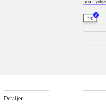
Bent Flyvbje
Bog
Detaljer
...
...