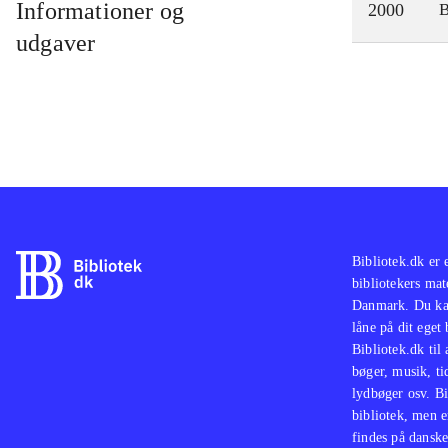
Informationer og
2000
udgaver
Bibliotek.dk er 
bibliotekers mat
Danmark. Du kan
låne på dit eget
Bibliotek.dk til
bøger, musik, tid
lydbøger osv. Bi
bibliotek, men e
findes på danske