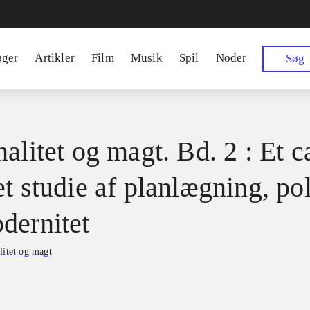
øger
Artikler
Film
Musik
Spil
Noder
Søg
alitet og magt. Bd. 2 : Et c
t studie af planlægning, pol
dernitet
litet og magt