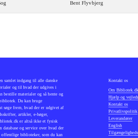
Bog
Bent Flyvbjerg
en samlet indgang til alle danske
Kontakt os
erialer og til hvad der udgives i
Om Bibliotek.d
 bestille materialer og så hente og
Hjælp og vejled
 bibliotek. Du kan bruge
Kontakt os
 at søge frem, hvad der er udgivet af
Privatlivspolitik
sskrifter, artikler, e-bøger,
Leverandører
bliotek.dk er altså ikke et fysisk
English
n database og service over hvad der
Tilgængeligheds
 offentlige biblioteker, som du kan