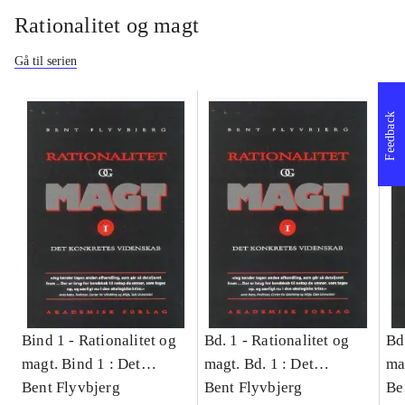
Rationalitet og magt
Gå til serien
Feedback
Bind 1 -
Rationalitet og
Bd. 1 -
Rationalitet og
Bd
magt. Bind 1 : Det
magt. Bd. 1 : Det
ma
konkretes videnskab
Bent Flyvbjerg
konkretes videnskab
Bent Flyvbjerg
ko
Be