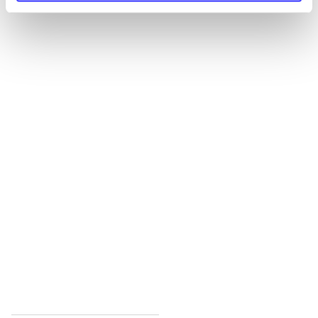
Alle registrerede artikler fordelt på udgivelser
...
...
...
...
...