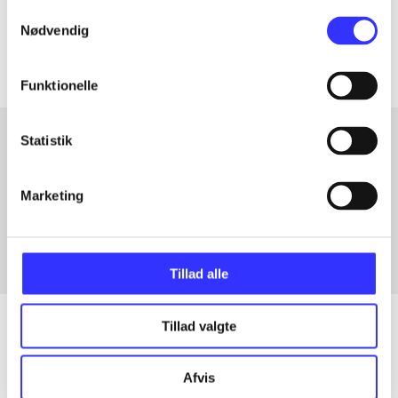
Samtykkevalg
Artiklerne i
handler ofte om
Nødvendig
Funktionelle
Statistik
Artikler med samme emner
Marketing
Fra
Tillad alle
Tillad valgte
Artikler
Afvis