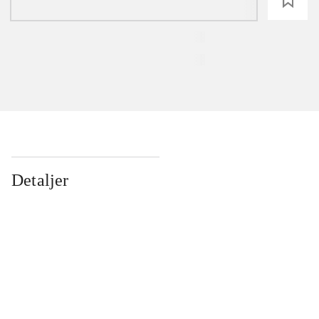
loading
Detaljer
...
...
...
...
...
...
...
...