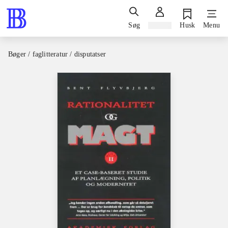
Søg
Log ind
Husk
Menu
Bøger / faglitteratur / disputatser