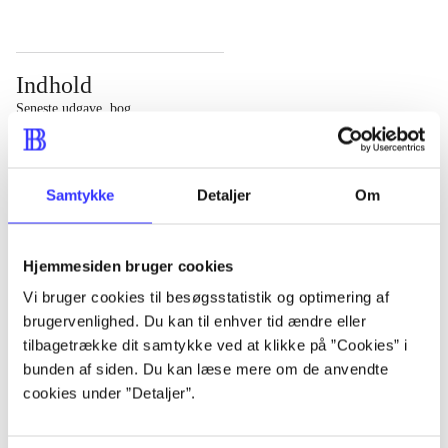
Indhold
Seneste udgave, bog
Bd. 1: Det konkretes videnskab. - 177 s. Bd. 2: Et case-
baseret studie af planlægning, politik og modernitet. -
Samtykke
Detaljer
Om
463 s.
Hjemmesiden bruger cookies
Vi bruger cookies til besøgsstatistik og optimering af
brugervenlighed. Du kan til enhver tid ændre eller
Tidsskrift
tilbagetrække dit samtykke ved at klikke på ”Cookies” i
Artiklen er en del af
bunden af siden. Du kan læse mere om de anvendte
cookies under ”Detaljer”.
lorem ipsum dolor sit amet ...
Tidsskrift