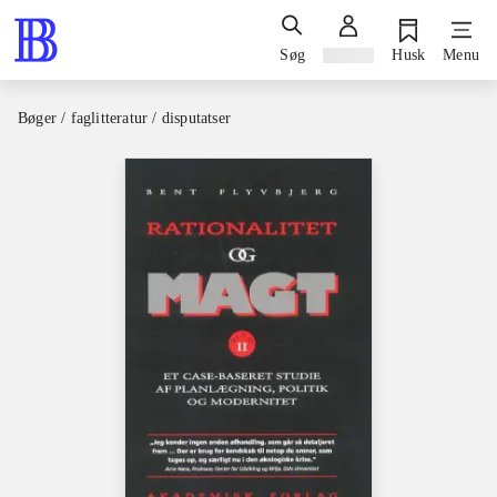
Søg
Log ind
Husk
Menu
Bøger / faglitteratur / disputatser