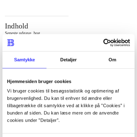
Indhold
Seneste udgave, bog
Bd. 1: Det konkretes videnskab. - 177 s. Bd. 2: Et case-
baseret studie af planlægning, politik og modernitet. -
Samtykke
Detaljer
Om
463 s.
Hjemmesiden bruger cookies
Vi bruger cookies til besøgsstatistik og optimering af
brugervenlighed. Du kan til enhver tid ændre eller
Tidsskrift
tilbagetrække dit samtykke ved at klikke på ”Cookies” i
Artiklen er en del af
bunden af siden. Du kan læse mere om de anvendte
cookies under ”Detaljer”.
lorem ipsum dolor sit amet ...
Tidsskrift