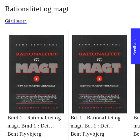
Rationalitet og magt
Gå til serien
Feedback
Bind 1 -
Rationalitet og
Bd. 1 -
Rationalitet og
Bd
magt. Bind 1 : Det
magt. Bd. 1 : Det
ma
konkretes videnskab
Bent Flyvbjerg
konkretes videnskab
Bent Flyvbjerg
ko
Be