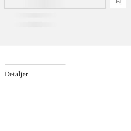
loading
Detaljer
...
...
...
...
...
...
...
...