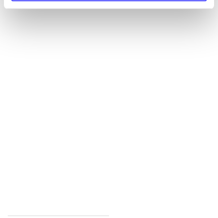
Alle registrerede artikler fordelt på udgivelser
...
...
...
...
...