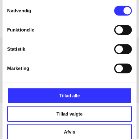
Samtykkevalg
Artiklerne i
handler ofte om
Nødvendig
Funktionelle
Statistik
Artikler med samme emner
Marketing
Fra
Tillad alle
Tillad valgte
Artikler
Afvis