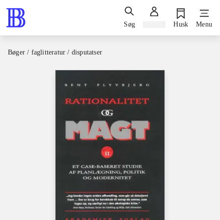
Søg
Log ind
Husk
Menu
Bøger / faglitteratur / disputatser