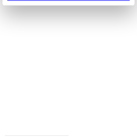
Alle registrerede artikler fordelt på udgivelser
...
...
...
...
...