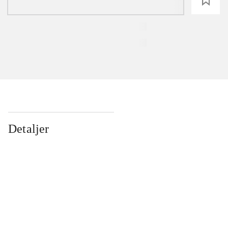
loading
Detaljer
...
...
...
...
...
...
...
...