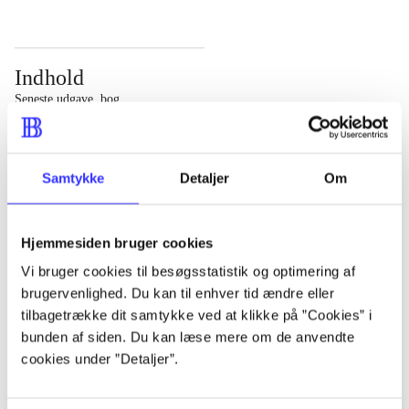
Indhold
Seneste udgave, bog
Bd. 1: Det konkretes videnskab. - 177 s. Bd. 2: Et case-
baseret studie af planlægning, politik og modernitet. -
Samtykke
Detaljer
Om
463 s.
Hjemmesiden bruger cookies
Vi bruger cookies til besøgsstatistik og optimering af
brugervenlighed. Du kan til enhver tid ændre eller
Tidsskrift
tilbagetrække dit samtykke ved at klikke på ”Cookies” i
Artiklen er en del af
bunden af siden. Du kan læse mere om de anvendte
cookies under ”Detaljer”.
lorem ipsum dolor sit amet ...
Tidsskrift