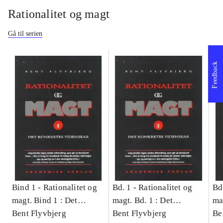
Rationalitet og magt
Gå til serien
Feedback
Bind 1 -
Rationalitet og
Bd. 1 -
Rationalitet og
Bd
magt. Bind 1 : Det
magt. Bd. 1 : Det
ma
konkretes videnskab
Bent Flyvbjerg
konkretes videnskab
Bent Flyvbjerg
ko
Be