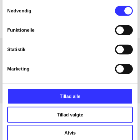
Samtykkevalg
Artiklerne i
handler ofte om
Nødvendig
Funktionelle
Statistik
Artikler med samme emner
Marketing
Fra
Tillad alle
Tillad valgte
Artikler
Afvis