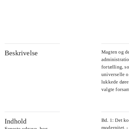
...
...
Beskrivelse
Magten og de
administratio
fortælling, s
universelle o
lukkede døre.
valgte forsam
Indhold
Bd. 1: Det ko
modernitet. -
Seneste udgave, bog