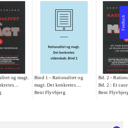
Feedback
litet og magt.
Bind 1 -
Rationalitet og
Bd. 2 -
Rationa
nkretes
magt. Det konkretes
Bd. 2 : Et cas
g
videnskab. Bind 1
Bent Flyvbjerg
studie af plan
Bent Flyvbjer
politik og mod