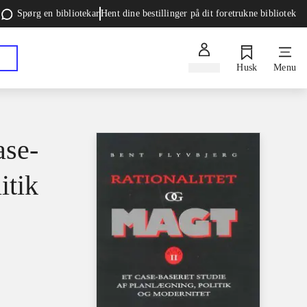
Spørg en bibliotekar
Hent dine bestillinger på dit foretrukne bibliotek
Log ind
Husk
Menu
ase-
itik