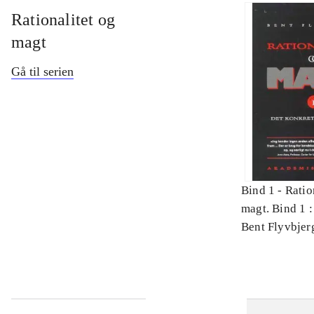
Rationalitet og
magt
Gå til serien
Bind 1 -
Ratio
magt. Bind 1 :
videnskab
Bent Flyvbjer