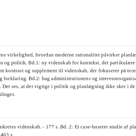
...
...
ns virkelighed, hvordan moderne rationalitet påvirker planl
n og politik. Bd.1: ny videnskab for kontekst, det partikulære
om kontrast og supplement til videnskab, der fokuserer på teor
g forklaring. Bd.2: bag administrationens og interesseorganis
 Det ses, at det vigtige i politik og planlægning ikke sker i d
linger.
nkretes videnskab. - 177 s. Bd. 2: Et case-baseret studie af pl
 463 s.