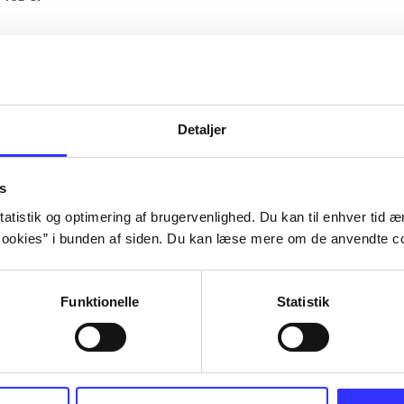
Artiklerne i
handler ofte om
lorem ipsum dolor sit amet ...
Tidsskrift
Detaljer
s
atistik og optimering af brugervenlighed. Du kan til enhver tid æn
ookies” i bunden af siden. Du kan læse mere om de anvendte co
Funktionelle
Statistik