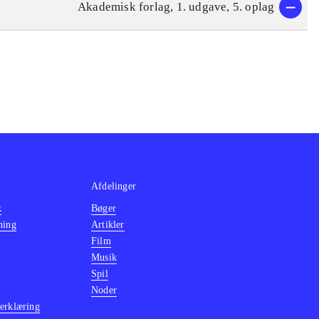
Akademisk forlag, 1. udgave, 5. oplag
Afdelinger
k
Bøger
ning
Artikler
Film
Musik
Spil
Noder
erklæring