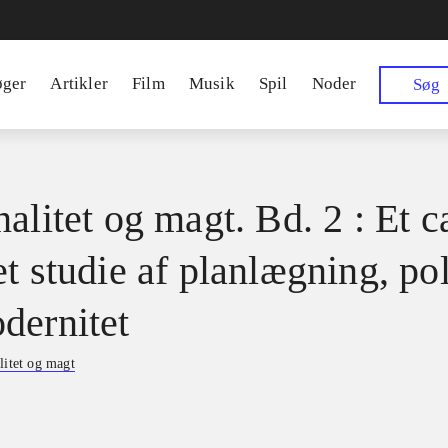
øger
Artikler
Film
Musik
Spil
Noder
Søg
alitet og magt. Bd. 2 : Et c
t studie af planlægning, pol
dernitet
litet og magt