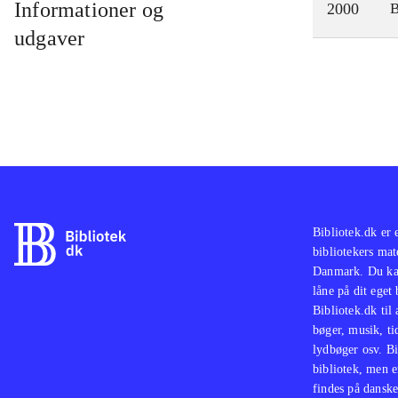
Informationer og
2000
udgaver
Bibliotek.dk er 
bibliotekers mat
Danmark. Du kan
låne på dit eget
Bibliotek.dk til
bøger, musik, tid
lydbøger osv. Bi
bibliotek, men e
findes på danske