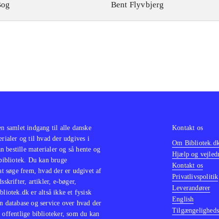
Bog
Bent Flyvbjerg
en samlet indgang til alle danske
Kontakt os
erialer og til hvad der udgives i
Om Bibliotek.d
 bestille materialer og så hente og
Hjælp og vejled
 bibliotek. Du kan bruge
Kontakt os
 at søge frem, hvad der er udgivet af
Privatlivspolitik
sskrifter, artikler, e-bøger,
Leverandører
bliotek.dk er altså ikke et fysisk
English
n database og service over hvad der
Tilgængeligheds
 offentlige biblioteker, som du kan