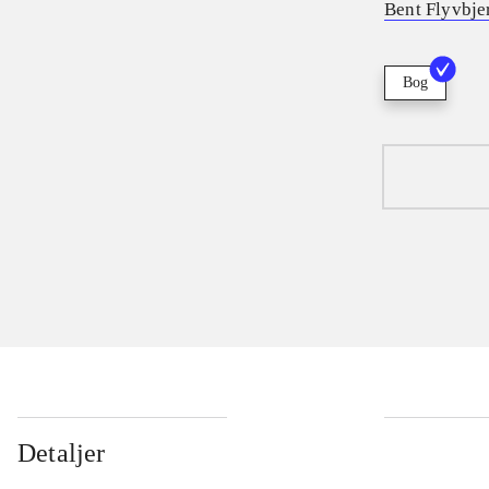
Bent Flyvbje
Bog
Detaljer
...
...