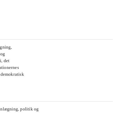
ægning,
 og
i, det
ationernes
e demokratisk
anlægning, politik og