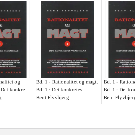
nalitet og
Bd. 1 -
Rationalitet og magt.
Bd. 1 -
Rationa
 Det konkretes
Bd. 1 : Det konkretes
Bd. 1 : Det ko
g
videnskab
Bent Flyvbjerg
videnskab
Bent Flyvbjer