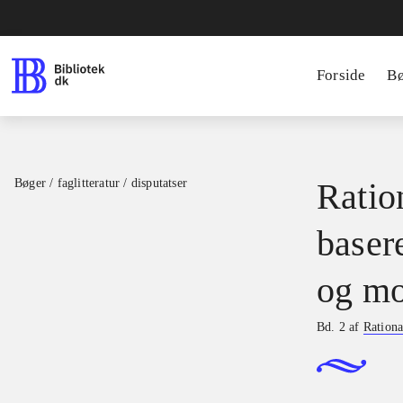
Forside
B
Bøger / faglitteratur / disputatser
Ration
basere
og mo
Bd. 2 af
Rationa