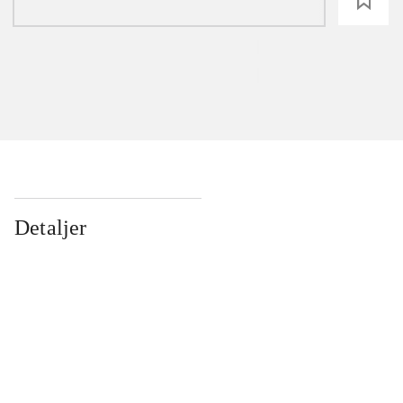
loading
Detaljer
...
...
...
...
...
...
...
...