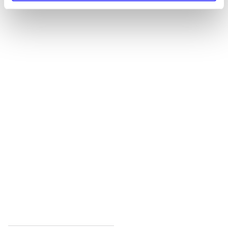
Alle registrerede artikler fordelt på udgivelser
...
...
...
...
...