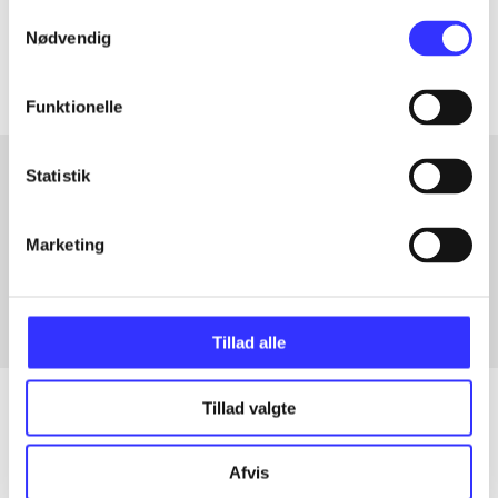
Samtykkevalg
Artiklerne i
handler ofte om
Nødvendig
Funktionelle
Statistik
Artikler med samme emner
Marketing
Fra
Tillad alle
Tillad valgte
Artikler
Afvis