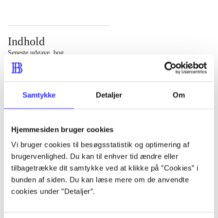
Indhold
Seneste udgave, bog
Bd. 1: Det konkretes videnskab. - 177 s. Bd. 2: Et case-
baseret studie af planlægning, politik og modernitet. -
Samtykke
Detaljer
Om
463 s.
Hjemmesiden bruger cookies
Vi bruger cookies til besøgsstatistik og optimering af
brugervenlighed. Du kan til enhver tid ændre eller
Tidsskrift
tilbagetrække dit samtykke ved at klikke på ”Cookies” i
Artiklen er en del af
bunden af siden. Du kan læse mere om de anvendte
cookies under ”Detaljer”.
lorem ipsum dolor sit amet ...
Tidsskrift