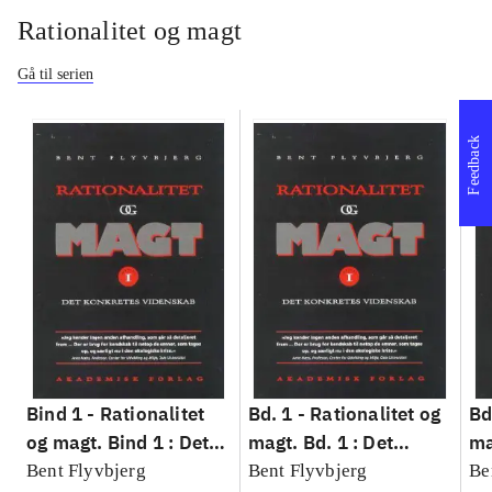
Rationalitet og magt
Gå til serien
Feedback
Bind 1 -
Rationalitet
Bd. 1 -
Rationalitet og
Bd
og magt. Bind 1 : Det
magt. Bd. 1 : Det
ma
konkretes videnskab
konkretes videnskab
ko
Bent Flyvbjerg
Bent Flyvbjerg
Be