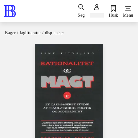
Søg
Log ind
Husk
Menu
Bøger / faglitteratur / disputatser