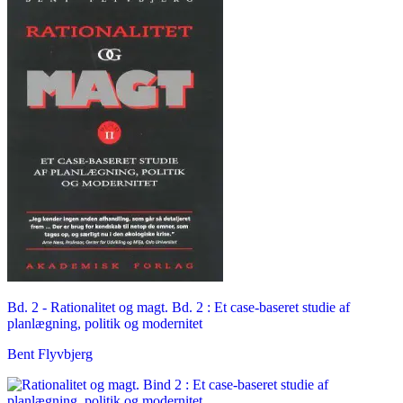
Bd. 2 -
Rationalitet og magt. Bd. 2 : Et case-baseret studie af
planlægning, politik og modernitet
Bent Flyvbjerg