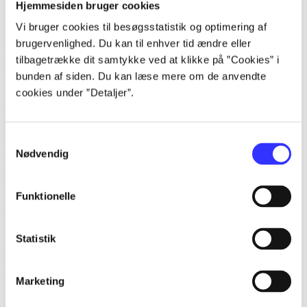
Hjemmesiden bruger cookies
Bd.2: bag administrationens og interesseorganisationernes lukkede
døre. Det ses, at det vigtige i politik og planlægning ikke sker i de
Vi bruger cookies til besøgsstatistik og optimering af
demokratisk valgte forsamlinger.
brugervenlighed. Du kan til enhver tid ændre eller
tilbagetrække dit samtykke ved at klikke på ”Cookies” i
Indhold
bunden af siden. Du kan læse mere om de anvendte
cookies under ”Detaljer”.
Seneste udgave, bog
Bd. 1: Det konkretes videnskab. - 177 s. Bd. 2: Et case-baseret
studie af planlægning, politik og modernitet. - 463 s.
Samtykkevalg
Nødvendig
Tidsskrift
Funktionelle
Artiklen er en del af
Statistik
lorem ipsum dolor sit amet ...
Tidsskrift
Marketing
Artiklerne i
handler ofte om