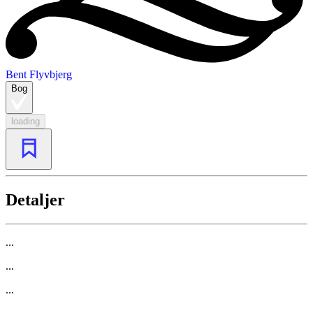
Bent Flyvbjerg
Bog
loading
Detaljer
...
...
...