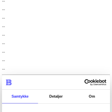
...
...
...
...
...
...
...
...
...
Beskrivelse
Samtykke
Detaljer
Om
Magten og dens virkelighed, hvordan moderne rationalitet påvirker
planlægning, administration og politik. Bd.1: ny videnskab for
kontekst, det partikulære og fortælling, som kontrast og supplement
til videnskab, der fokuserer på teori, det universelle og forklaring.