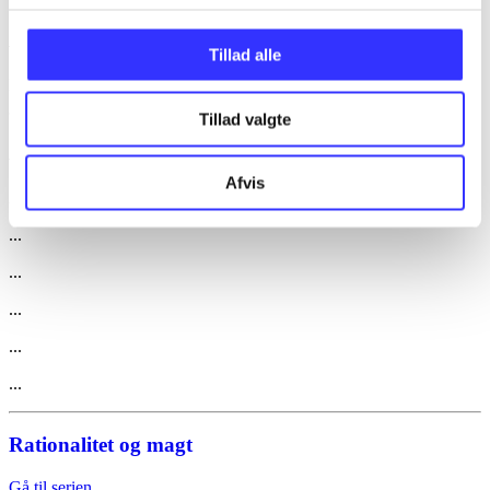
Artikler med samme emner
Tillad alle
Fra
Tillad valgte
Artikler
Afvis
Alle registrerede artikler fordelt på udgivelser
...
...
...
...
...
Rationalitet og magt
Gå til serien