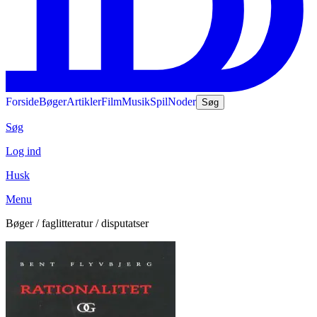
Forside
Bøger
Artikler
Film
Musik
Spil
Noder
Søg
Søg
Log ind
Husk
Menu
Bøger / faglitteratur / disputatser