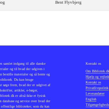
Bog
Bent Flyvbjerg
en samlet indgang til alle danske
Kontakt os
erialer og til hvad der udgives i
Om Bibliotek.d
 bestille materialer og så hente og
Hjælp og vejled
 bibliotek. Du kan bruge
Kontakt os
 at søge frem, hvad der er udgivet af
Privatlivspolitik
sskrifter, artikler, e-bøger,
Leverandører
bliotek.dk er altså ikke et fysisk
English
n database og service over hvad der
Tilgængeligheds
 offentlige biblioteker, som du kan