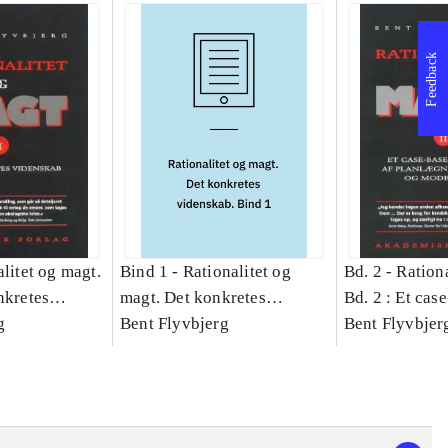
Feedback
litet og magt.
Bind 1 -
Rationalitet og
Bd. 2 -
Rationa
nkretes
magt. Det konkretes
Bd. 2 : Et cas
g
videnskab. Bind 1
Bent Flyvbjerg
studie af plan
Bent Flyvbjer
politik og mod