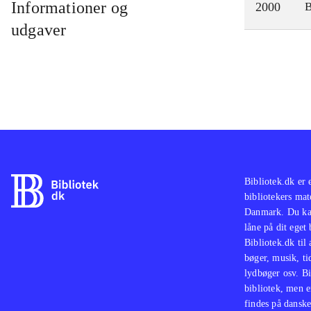
Informationer og
2000
udgaver
Bibliotek.dk er 
bibliotekers mat
Danmark. Du kan
låne på dit eget
Bibliotek.dk til
bøger, musik, tid
lydbøger osv. Bi
bibliotek, men e
findes på danske