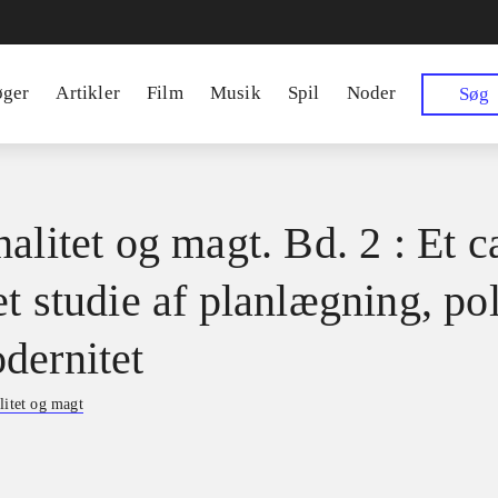
øger
Artikler
Film
Musik
Spil
Noder
Søg
alitet og magt. Bd. 2 : Et c
t studie af planlægning, pol
dernitet
litet og magt