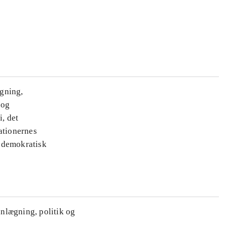
ægning,
 og
i, det
ationernes
e demokratisk
anlægning, politik og