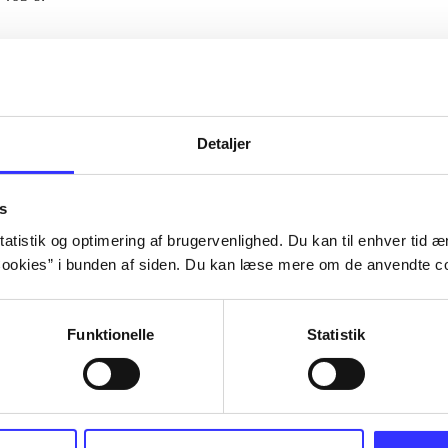
Artiklerne i
handler ofte om
lorem ipsum dolor sit amet ...
Tidsskrift
Detaljer
s
atistik og optimering af brugervenlighed. Du kan til enhver tid æn
ookies” i bunden af siden. Du kan læse mere om de anvendte co
Funktionelle
Statistik