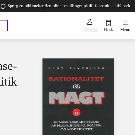
Spørg en bibliotekar
Hent dine bestillinger på dit foretrukne bibliotek
Log ind
Husk
Menu
ase-
itik