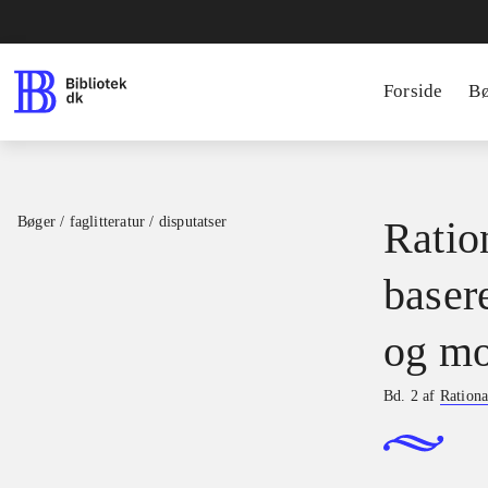
Forside
B
Bøger / faglitteratur / disputatser
Ration
basere
og mo
Bd. 2 af
Rationa