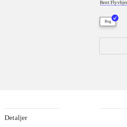
Bent Flyvbje
Bog
Detaljer
...
...