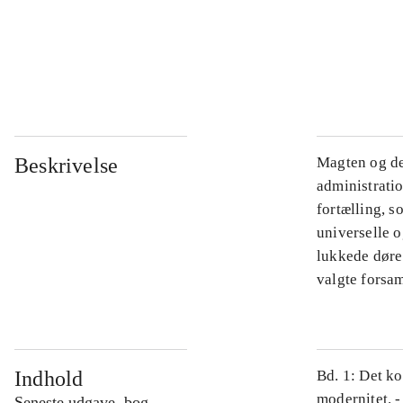
...
...
Beskrivelse
Magten og de
administratio
fortælling, s
universelle o
lukkede døre.
valgte forsam
Indhold
Bd. 1: Det ko
modernitet. -
Seneste udgave, bog