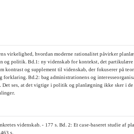
...
...
ns virkelighed, hvordan moderne rationalitet påvirker planl
n og politik. Bd.1: ny videnskab for kontekst, det partikulære
om kontrast og supplement til videnskab, der fokuserer på teor
g forklaring. Bd.2: bag administrationens og interesseorganis
 Det ses, at det vigtige i politik og planlægning ikke sker i d
linger.
nkretes videnskab. - 177 s. Bd. 2: Et case-baseret studie af pl
 463 s.