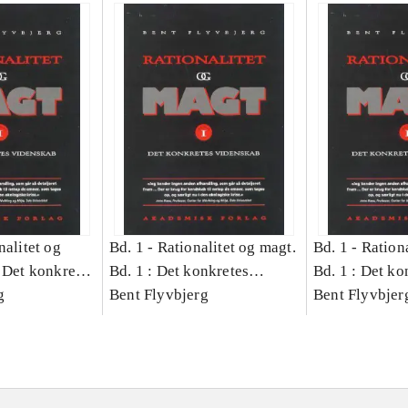
nalitet og
Bd. 1 -
Rationalitet og magt.
Bd. 1 -
Rationa
 Det konkretes
Bd. 1 : Det konkretes
Bd. 1 : Det ko
g
videnskab
Bent Flyvbjerg
videnskab
Bent Flyvbjer