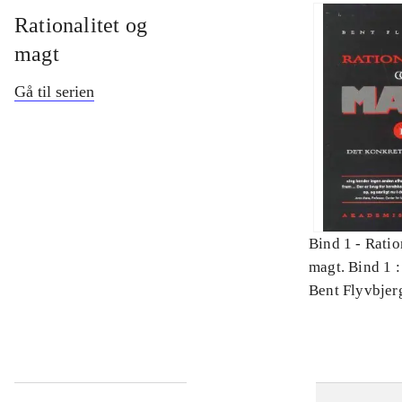
Rationalitet og
magt
Gå til serien
Bind 1 -
Ratio
magt. Bind 1 :
videnskab
Bent Flyvbjer