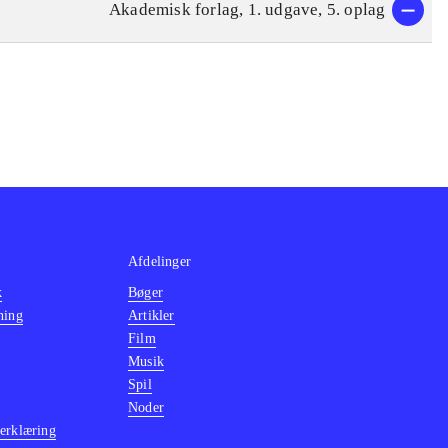
Akademisk forlag, 1. udgave, 5. oplag
Afdelinger
k
Bøger
ning
Artikler
Film
Musik
Spil
Noder
erklæring