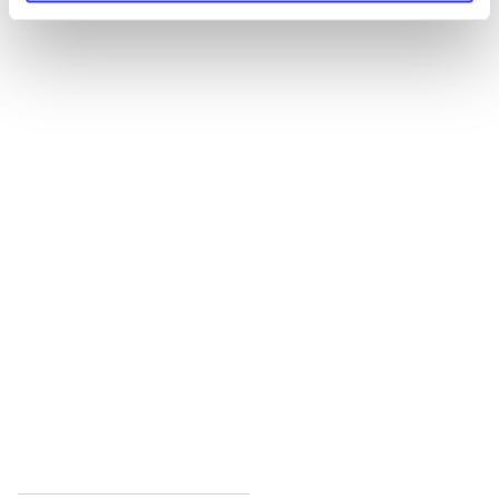
Alle registrerede artikler fordelt på udgivelser
...
...
...
...
...