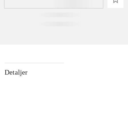
loading
Detaljer
...
...
...
...
...
...
...
...