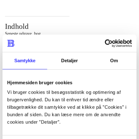
Indhold
Seneste udgave, bog
Bd. 1: Det konkretes videnskab. - 177 s. Bd. 2: Et case-
baseret studie af planlægning, politik og modernitet. -
Samtykke
Detaljer
Om
463 s.
Hjemmesiden bruger cookies
Vi bruger cookies til besøgsstatistik og optimering af
brugervenlighed. Du kan til enhver tid ændre eller
Tidsskrift
tilbagetrække dit samtykke ved at klikke på ”Cookies” i
Artiklen er en del af
bunden af siden. Du kan læse mere om de anvendte
cookies under ”Detaljer”.
lorem ipsum dolor sit amet ...
Tidsskrift