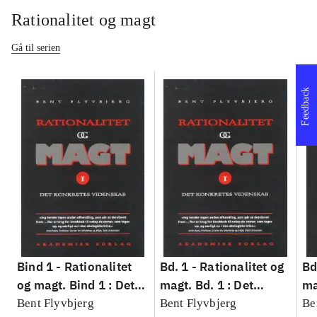
Rationalitet og magt
Gå til serien
Feedback
Bind 1 -
Rationalitet
Bd. 1 -
Rationalitet og
Bd
og magt. Bind 1 : Det
magt. Bd. 1 : Det
ma
konkretes videnskab
konkretes videnskab
ko
Bent Flyvbjerg
Bent Flyvbjerg
Be