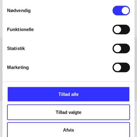
Samtykkevalg
Artiklerne i
handler ofte om
Nødvendig
Funktionelle
Statistik
Artikler med samme emner
Marketing
Fra
Tillad alle
Tillad valgte
Artikler
Afvis