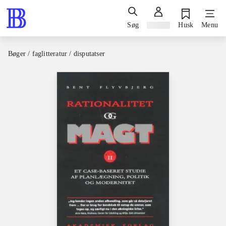
Søg
Log ind
Husk
Menu
Bøger / faglitteratur / disputatser