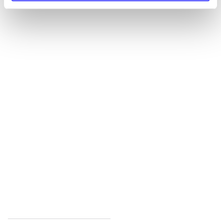
Alle registrerede artikler fordelt på udgivelser
...
...
...
...
...