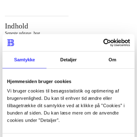
Indhold
Seneste udgave, bog
Bd. 1: Det konkretes videnskab. - 177 s. Bd. 2: Et case-
baseret studie af planlægning, politik og modernitet. -
Samtykke
Detaljer
Om
463 s.
Hjemmesiden bruger cookies
Vi bruger cookies til besøgsstatistik og optimering af
brugervenlighed. Du kan til enhver tid ændre eller
Tidsskrift
tilbagetrække dit samtykke ved at klikke på ”Cookies” i
Artiklen er en del af
bunden af siden. Du kan læse mere om de anvendte
cookies under ”Detaljer”.
lorem ipsum dolor sit amet ...
Tidsskrift