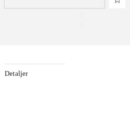
loading
Detaljer
...
...
...
...
...
...
...
...