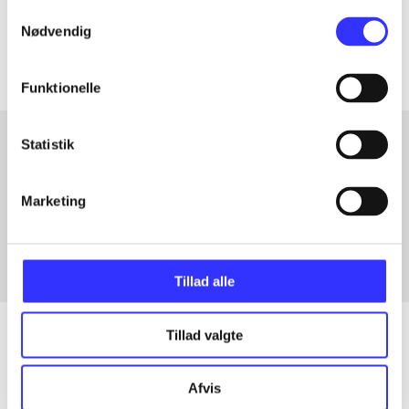
Samtykkevalg
Artiklerne i
handler ofte om
Nødvendig
Funktionelle
Statistik
Artikler med samme emner
Marketing
Fra
Tillad alle
Tillad valgte
Artikler
Afvis