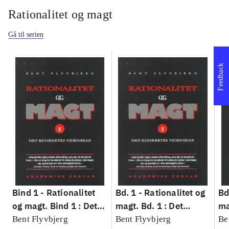
Rationalitet og magt
Gå til serien
Feedback
Bind 1 -
Rationalitet
Bd. 1 -
Rationalitet og
Bd
og magt. Bind 1 : Det
magt. Bd. 1 : Det
ma
konkretes videnskab
konkretes videnskab
ko
Bent Flyvbjerg
Bent Flyvbjerg
Be