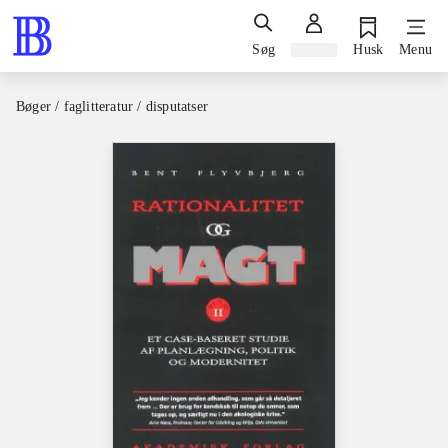
Søg
Log ind
Husk
Menu
Bøger / faglitteratur / disputatser