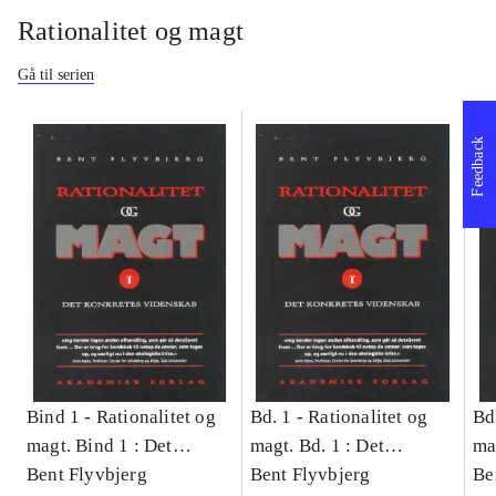
Rationalitet og magt
Gå til serien
Feedback
Bind 1 -
Rationalitet og
Bd. 1 -
Rationalitet og
Bd
magt. Bind 1 : Det
magt. Bd. 1 : Det
ma
konkretes videnskab
Bent Flyvbjerg
konkretes videnskab
Bent Flyvbjerg
ko
Be