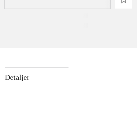
loading
Detaljer
...
...
...
...
...
...
...
...