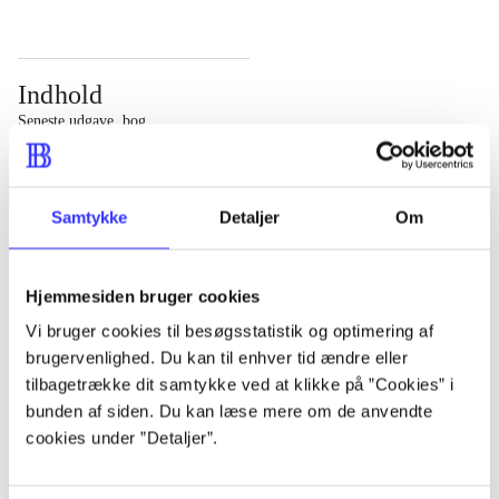
Indhold
Seneste udgave, bog
Bd. 1: Det konkretes videnskab. - 177 s. Bd. 2: Et case-
baseret studie af planlægning, politik og modernitet. -
Samtykke
Detaljer
Om
463 s.
Hjemmesiden bruger cookies
Vi bruger cookies til besøgsstatistik og optimering af
brugervenlighed. Du kan til enhver tid ændre eller
Tidsskrift
tilbagetrække dit samtykke ved at klikke på ”Cookies” i
Artiklen er en del af
bunden af siden. Du kan læse mere om de anvendte
cookies under ”Detaljer”.
lorem ipsum dolor sit amet ...
Tidsskrift