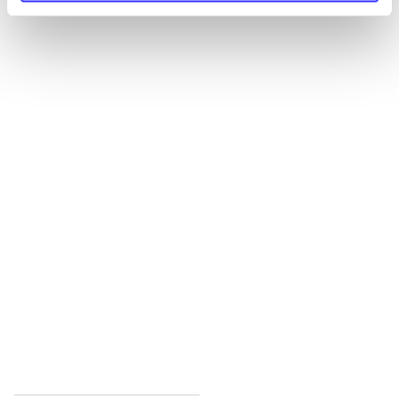
Alle registrerede artikler fordelt på udgivelser
...
...
...
...
...