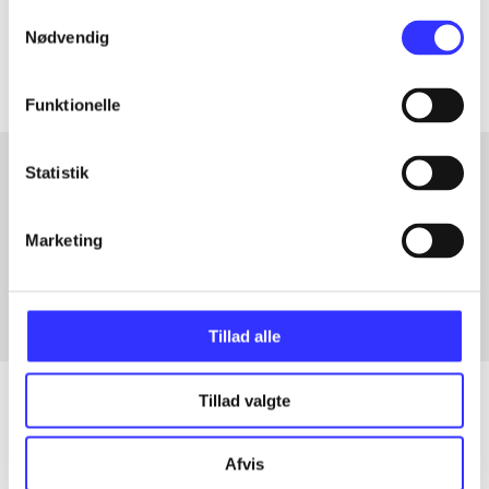
Samtykkevalg
Artiklerne i
handler ofte om
Nødvendig
Funktionelle
Statistik
Artikler med samme emner
Marketing
Fra
Tillad alle
Tillad valgte
Artikler
Afvis