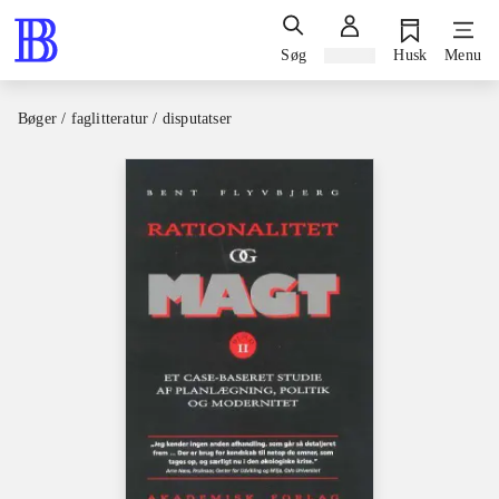
Søg
Log ind
Husk
Menu
Bøger / faglitteratur / disputatser