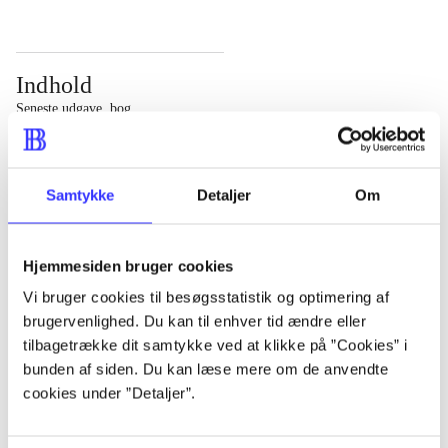
Indhold
Seneste udgave, bog
Bd. 1: Det konkretes videnskab. - 177 s. Bd. 2: Et case-
baseret studie af planlægning, politik og modernitet. -
Samtykke
Detaljer
Om
463 s.
Hjemmesiden bruger cookies
Vi bruger cookies til besøgsstatistik og optimering af
brugervenlighed. Du kan til enhver tid ændre eller
Tidsskrift
tilbagetrække dit samtykke ved at klikke på ”Cookies” i
Artiklen er en del af
bunden af siden. Du kan læse mere om de anvendte
cookies under ”Detaljer”.
lorem ipsum dolor sit amet ...
Tidsskrift