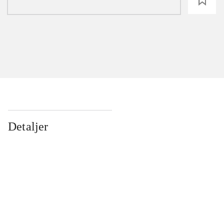
loading
Detaljer
...
...
...
...
...
...
...
...