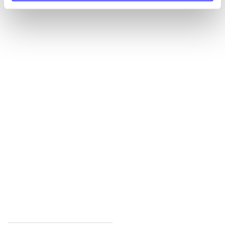
Alle registrerede artikler fordelt på udgivelser
...
...
...
...
...