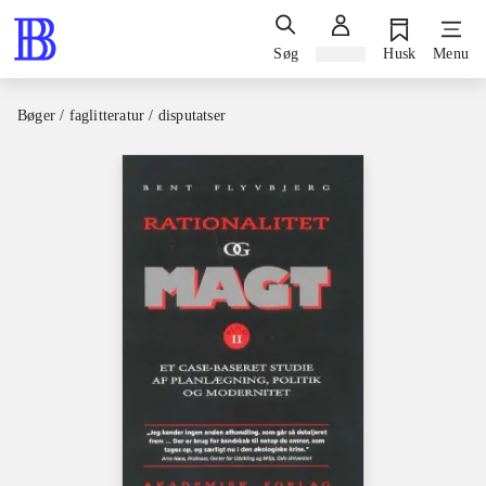
Søg
Log ind
Husk
Menu
Bøger / faglitteratur / disputatser