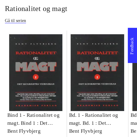
Rationalitet og magt
Gå til serien
Feedback
Bind 1 -
Rationalitet og
Bd. 1 -
Rationalitet og
Bd
magt. Bind 1 : Det
magt. Bd. 1 : Det
ma
konkretes videnskab
Bent Flyvbjerg
konkretes videnskab
Bent Flyvbjerg
ko
Be