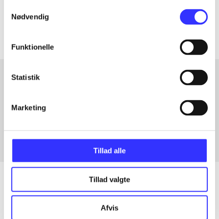
Samtykkevalg
Artiklerne i
handler ofte om
Nødvendig
Funktionelle
Statistik
Artikler med samme emner
Marketing
Fra
Tillad alle
Tillad valgte
Artikler
Afvis