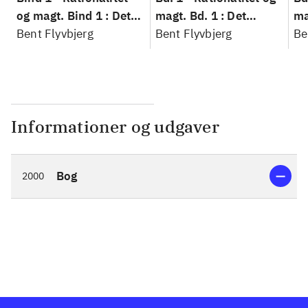
og magt. Bind 1 : Det
magt. Bd. 1 : Det
ma
konkretes videnskab
Bent Flyvbjerg
konkretes videnskab
Bent Flyvbjerg
ko
Be
Informationer og udgaver
Bog
2000