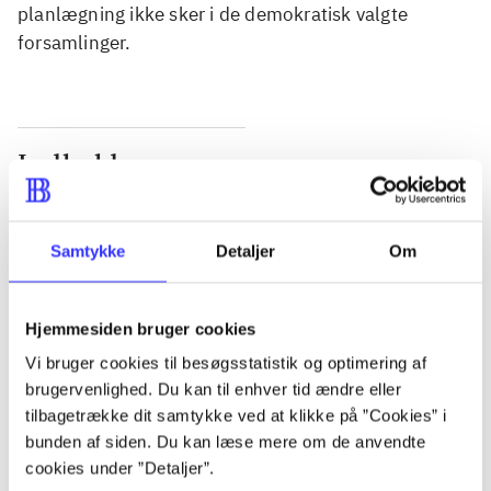
planlægning ikke sker i de demokratisk valgte
forsamlinger.
Indhold
Seneste udgave, bog
Bd. 1: Det konkretes videnskab. - 177 s. Bd. 2: Et
Samtykke
Detaljer
Om
case-baseret studie af planlægning, politik og
modernitet. - 463 s.
Hjemmesiden bruger cookies
Vi bruger cookies til besøgsstatistik og optimering af
brugervenlighed. Du kan til enhver tid ændre eller
tilbagetrække dit samtykke ved at klikke på ”Cookies” i
Tidsskrift
bunden af siden. Du kan læse mere om de anvendte
Artiklen er en del af
cookies under ”Detaljer”.