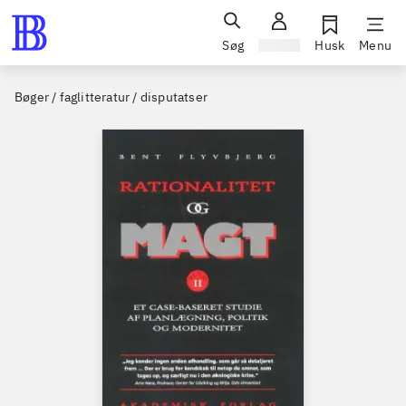
Søg
Log ind
Husk
Menu
Bøger / faglitteratur / disputatser