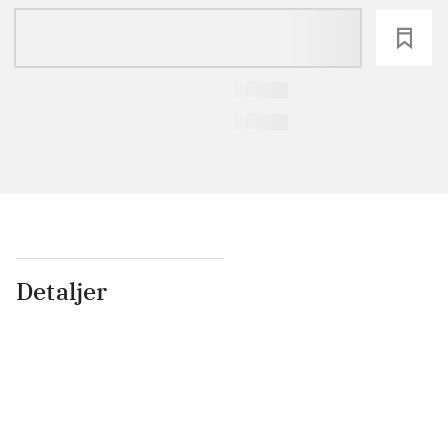
loading
Detaljer
...
...
...
...
...
...