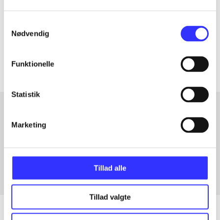
lorem ipsum dolor sit amet ...
Samtykkevalg
Tidsskrift
Nødvendig
Artiklerne i
handler ofte om
Funktionelle
Statistik
Marketing
Artikler med samme emner
Fra
Tillad alle
Tillad valgte