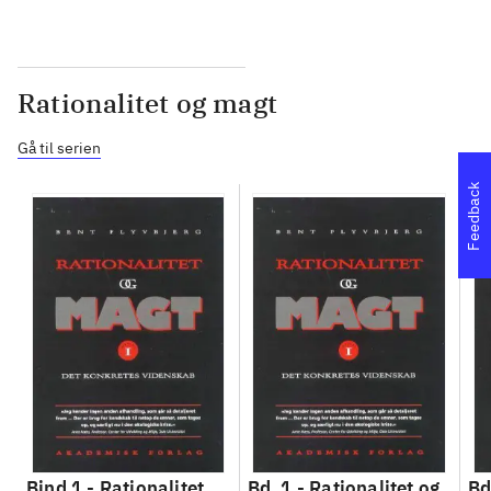
Rationalitet og magt
Gå til serien
Feedback
Bind 1 -
Rationalitet
Bd. 1 -
Rationalitet og
Bd