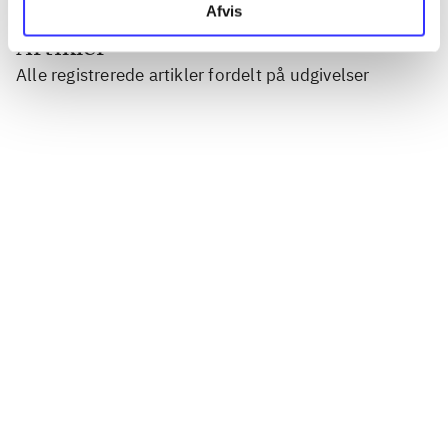
Afvis
Artikler
Alle registrerede artikler fordelt på udgivelser
...
...
...
...
...