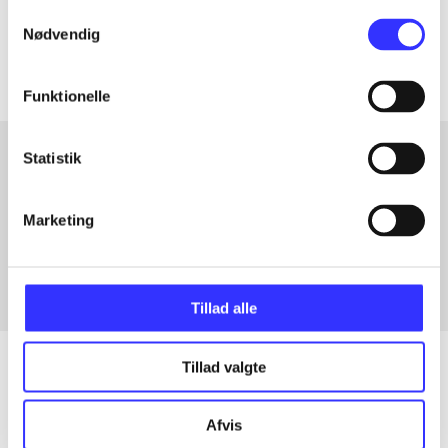
Samtykkevalg
Artiklerne i
handler ofte om
Nødvendig
Funktionelle
Statistik
Artikler med samme emner
Marketing
Fra
Tillad alle
Tillad valgte
Artikler
Afvis