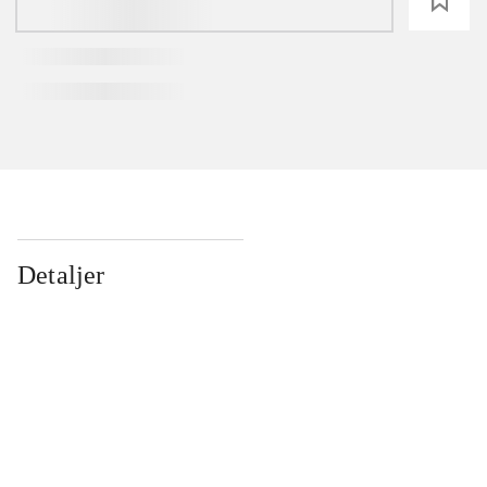
loading
Detaljer
...
...
...
...
...
...
...
...