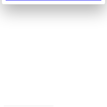
Alle registrerede artikler fordelt på udgivelser
...
...
...
...
...