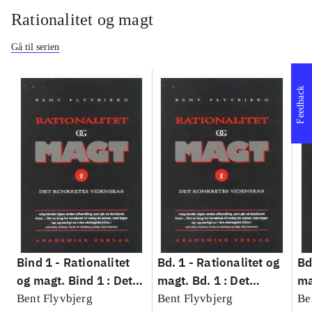
Rationalitet og magt
Gå til serien
Feedback
Bind 1 -
Rationalitet
Bd. 1 -
Rationalitet og
Bd
og magt. Bind 1 : Det
magt. Bd. 1 : Det
ma
konkretes videnskab
konkretes videnskab
ko
Bent Flyvbjerg
Bent Flyvbjerg
Be