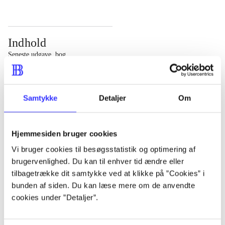
Indhold
Seneste udgave, bog
Bd. 1: Det konkretes videnskab. - 177 s. Bd. 2: Et case-
baseret studie af planlægning, politik og modernitet. -
Samtykke
Detaljer
Om
463 s.
Hjemmesiden bruger cookies
Vi bruger cookies til besøgsstatistik og optimering af
brugervenlighed. Du kan til enhver tid ændre eller
Tidsskrift
tilbagetrække dit samtykke ved at klikke på ”Cookies” i
Artiklen er en del af
bunden af siden. Du kan læse mere om de anvendte
cookies under ”Detaljer”.
lorem ipsum dolor sit amet ...
Tidsskrift