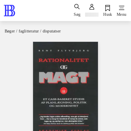
Søg
Log ind
Husk
Menu
Bøger / faglitteratur / disputatser