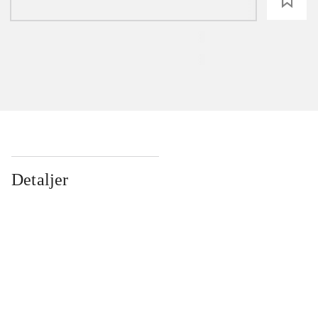
loading
Detaljer
...
...
...
...
...
...
...
...