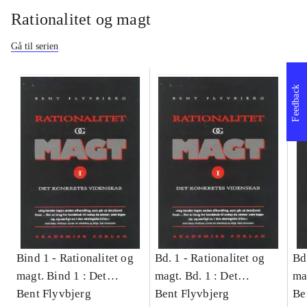
Rationalitet og magt
Gå til serien
Feedback
Bind 1 -
Rationalitet og
Bd. 1 -
Rationalitet og
Bd
magt. Bind 1 : Det
magt. Bd. 1 : Det
ma
konkretes videnskab
Bent Flyvbjerg
konkretes videnskab
Bent Flyvbjerg
ko
Be