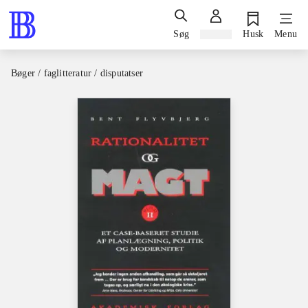
Søg
Log ind
Husk
Menu
Bøger / faglitteratur / disputatser