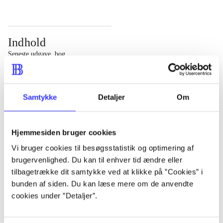
Indhold
Seneste udgave, bog
Bd. 1: Det konkretes videnskab. - 177 s. Bd. 2: Et case-
baseret studie af planlægning, politik og modernitet. -
Samtykke
Detaljer
Om
463 s.
Hjemmesiden bruger cookies
Vi bruger cookies til besøgsstatistik og optimering af
brugervenlighed. Du kan til enhver tid ændre eller
Tidsskrift
tilbagetrække dit samtykke ved at klikke på ”Cookies” i
Artiklen er en del af
bunden af siden. Du kan læse mere om de anvendte
cookies under ”Detaljer”.
lorem ipsum dolor sit amet ...
Tidsskrift