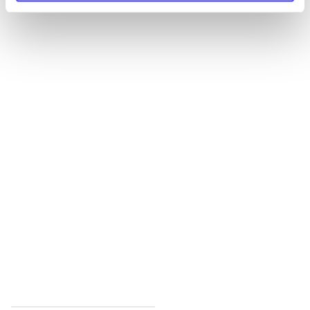
Alle registrerede artikler fordelt på udgivelser
...
...
...
...
...