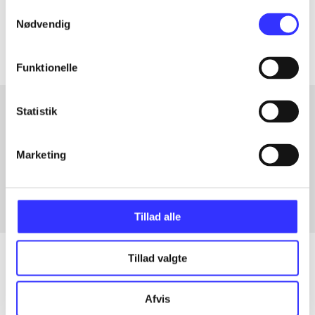
Samtykkevalg
Artiklerne i
handler ofte om
Nødvendig
Funktionelle
Statistik
Artikler med samme emner
Marketing
Fra
Tillad alle
Tillad valgte
Artikler
Afvis