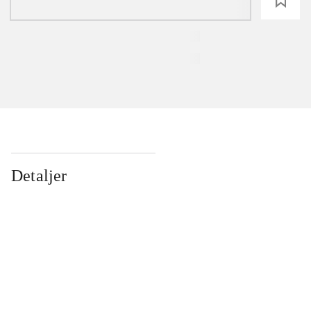
loading
Detaljer
...
...
...
...
...
...
...
...