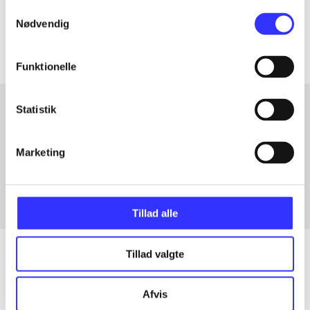
Samtykkevalg
Artiklerne i
handler ofte om
Nødvendig
Funktionelle
Statistik
Artikler med samme emner
Marketing
Fra
Tillad alle
Tillad valgte
Artikler
Afvis