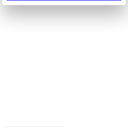
Alle registrerede artikler fordelt på udgivelser
...
...
...
...
...