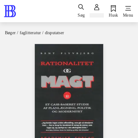
Søg
Log ind
Husk
Menu
Bøger / faglitteratur / disputatser