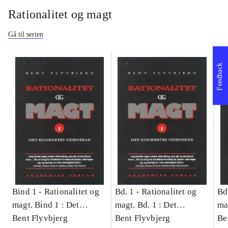
Rationalitet og magt
Gå til serien
Feedback
Bind 1 -
Rationalitet og
Bd. 1 -
Rationalitet og
Bd
magt. Bind 1 : Det
magt. Bd. 1 : Det
ma
konkretes videnskab
Bent Flyvbjerg
konkretes videnskab
Bent Flyvbjerg
ko
Be