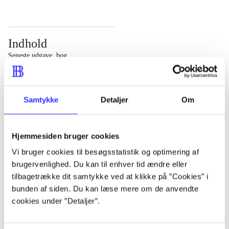
Indhold
Seneste udgave, bog
Bd. 1: Det konkretes videnskab. - 177 s. Bd. 2: Et case-
baseret studie af planlægning, politik og modernitet. -
Samtykke
Detaljer
Om
463 s.
Hjemmesiden bruger cookies
Vi bruger cookies til besøgsstatistik og optimering af
brugervenlighed. Du kan til enhver tid ændre eller
Tidsskrift
tilbagetrække dit samtykke ved at klikke på ”Cookies” i
Artiklen er en del af
bunden af siden. Du kan læse mere om de anvendte
cookies under ”Detaljer”.
lorem ipsum dolor sit amet ...
Tidsskrift