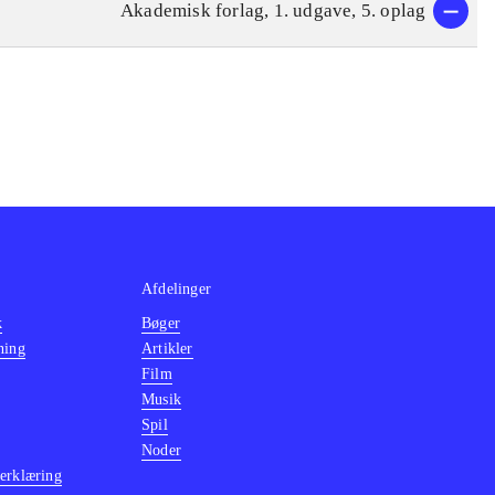
Akademisk forlag, 1. udgave, 5. oplag
Afdelinger
k
Bøger
ning
Artikler
Film
Musik
Spil
Noder
erklæring