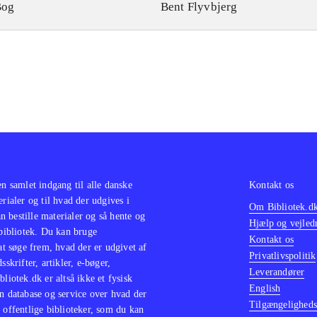
Bog
Bent Flyvbjerg
en samlet indgang til alle danske
Kontakt os
erialer og til hvad der udgives i
Om Bibliotek.d
 bestille materialer og så hente og
Hjælp og vejled
 bibliotek. Du kan bruge
Kontakt os
 at søge frem, hvad der er udgivet af
Privatlivspolitik
sskrifter, artikler, e-bøger,
Leverandører
bliotek.dk er altså ikke et fysisk
English
n database og service over hvad der
Tilgængeligheds
 offentlige biblioteker, som du kan