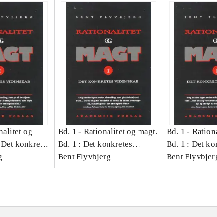
nalitet og
Bd. 1 -
Rationalitet og magt.
Bd. 1 -
Rationa
 Det konkretes
Bd. 1 : Det konkretes
Bd. 1 : Det ko
g
videnskab
Bent Flyvbjerg
videnskab
Bent Flyvbjer