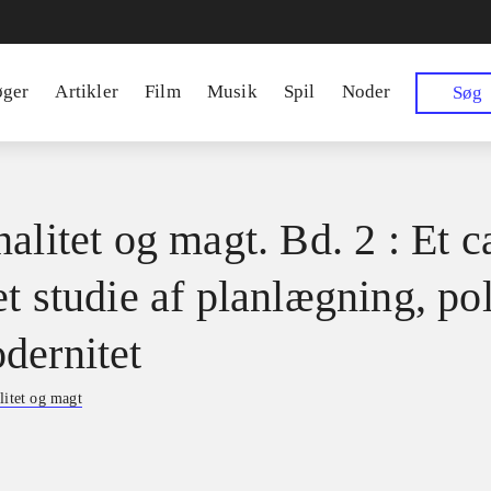
øger
Artikler
Film
Musik
Spil
Noder
Søg
alitet og magt. Bd. 2 : Et c
t studie af planlægning, pol
dernitet
litet og magt