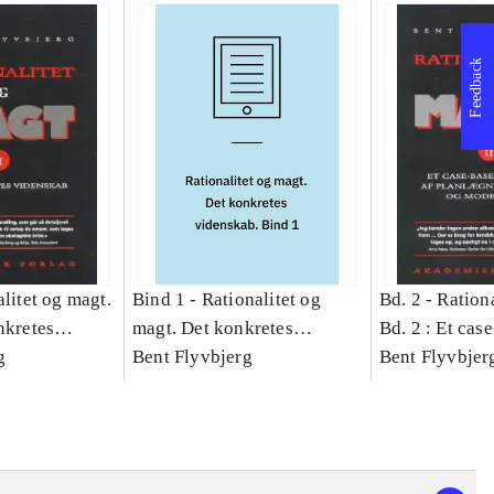
Feedback
litet og magt.
Bind 1 -
Rationalitet og
Bd. 2 -
Rationa
nkretes
magt. Det konkretes
Bd. 2 : Et cas
g
videnskab. Bind 1
Bent Flyvbjerg
studie af plan
Bent Flyvbjer
politik og mod