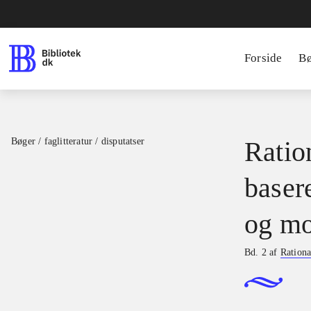
Forside
B
Bøger / faglitteratur / disputatser
Ration
basere
og mo
Bd. 2 af
Rationa