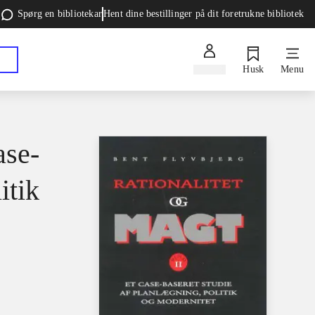
Spørg en bibliotekar
Hent dine bestillinger på dit foretrukne bibliotek
Log ind
Husk
Menu
ase-
itik