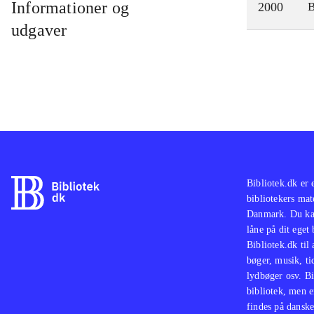
Informationer og
2000
udgaver
Bibliotek.dk er 
bibliotekers mat
Danmark. Du kan
låne på dit eget
Bibliotek.dk til
bøger, musik, tid
lydbøger osv. Bi
bibliotek, men e
findes på danske