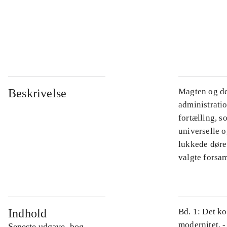
...
...
Beskrivelse
Magten og de
administratio
fortælling, s
universelle o
lukkede døre.
valgte forsam
Indhold
Bd. 1: Det ko
modernitet. -
Seneste udgave, bog