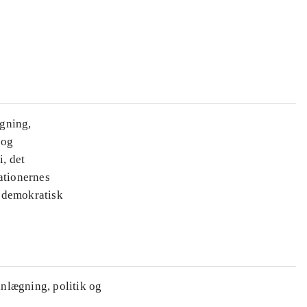
ægning,
 og
i, det
ationernes
e demokratisk
anlægning, politik og