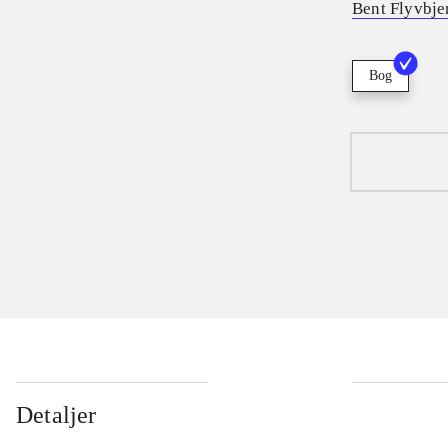
Bent Flyvbje
Bog
Detaljer
...
...