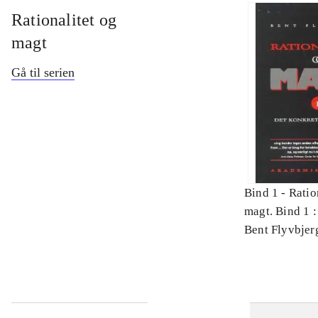
Rationalitet og
magt
Gå til serien
Bind 1 -
Ratio
magt. Bind 1 :
videnskab
Bent Flyvbjer