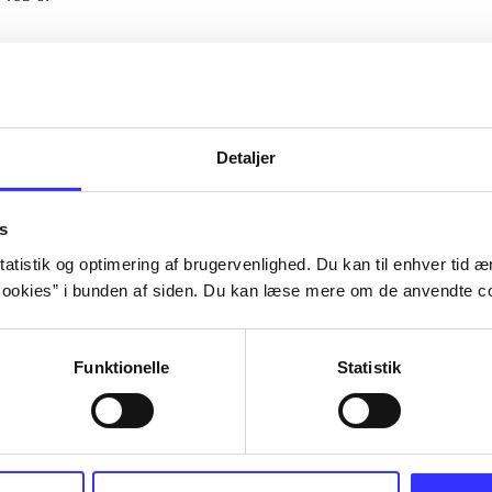
Artiklerne i
handler ofte om
lorem ipsum dolor sit amet ...
Tidsskrift
Detaljer
s
atistik og optimering af brugervenlighed. Du kan til enhver tid æn
ookies” i bunden af siden. Du kan læse mere om de anvendte co
Funktionelle
Statistik