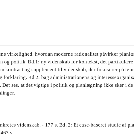
...
...
ns virkelighed, hvordan moderne rationalitet påvirker planl
n og politik. Bd.1: ny videnskab for kontekst, det partikulære
om kontrast og supplement til videnskab, der fokuserer på teor
g forklaring. Bd.2: bag administrationens og interesseorganis
 Det ses, at det vigtige i politik og planlægning ikke sker i d
linger.
nkretes videnskab. - 177 s. Bd. 2: Et case-baseret studie af pl
 463 s.