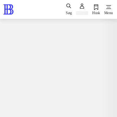
Søg
Log ind
Husk
Menu
Bøger / faglitteratur / disputatser