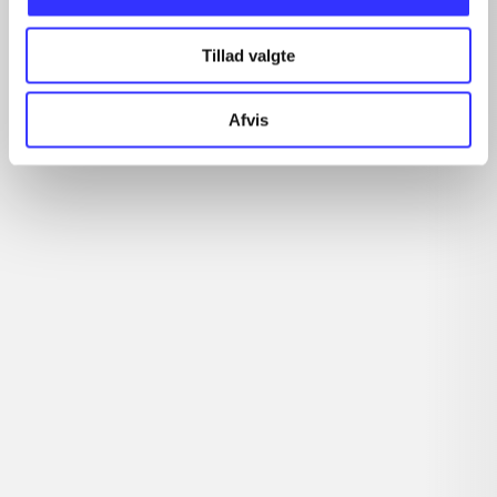
Artikler
Tillad valgte
Alle registrerede artikler fordelt på udgivelser
Afvis
...
...
...
...
...
Rationalitet og magt
Gå til serien