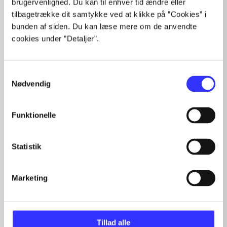
brugervenlighed. Du kan til enhver tid ændre eller
tilbagetrække dit samtykke ved at klikke på ”Cookies” i
lorem ipsum dolor sit amet ...
bunden af siden. Du kan læse mere om de anvendte
Tidsskrift
cookies under ”Detaljer”.
Artiklerne i
handler ofte om
Samtykkevalg
Nødvendig
Funktionelle
Artikler med samme emner
Fra
Statistik
Marketing
Tillad alle