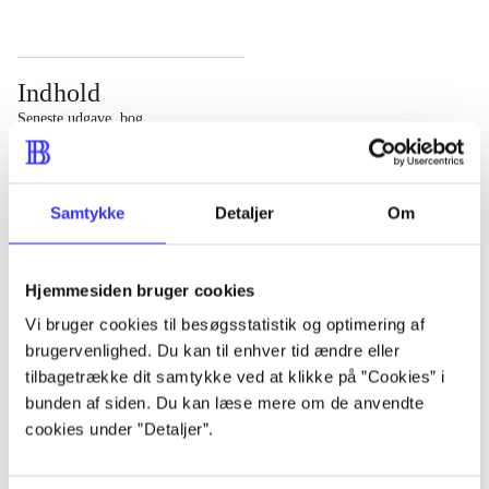
Indhold
Seneste udgave, bog
Bd. 1: Det konkretes videnskab. - 177 s. Bd. 2: Et case-
baseret studie af planlægning, politik og modernitet. -
Samtykke
Detaljer
Om
463 s.
Hjemmesiden bruger cookies
Vi bruger cookies til besøgsstatistik og optimering af
brugervenlighed. Du kan til enhver tid ændre eller
Tidsskrift
tilbagetrække dit samtykke ved at klikke på ”Cookies” i
Artiklen er en del af
bunden af siden. Du kan læse mere om de anvendte
cookies under ”Detaljer”.
lorem ipsum dolor sit amet ...
Tidsskrift