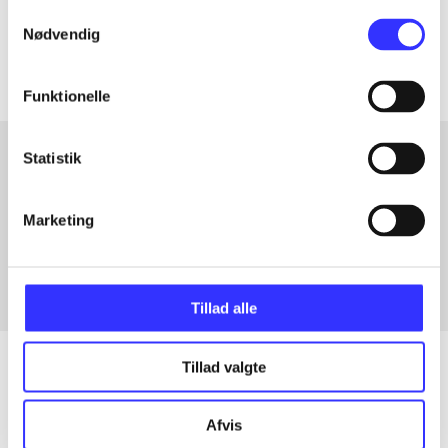
Samtykkevalg
Artiklerne i
handler ofte om
Nødvendig
Funktionelle
Statistik
Artikler med samme emner
Marketing
Fra
Tillad alle
Tillad valgte
Artikler
Afvis