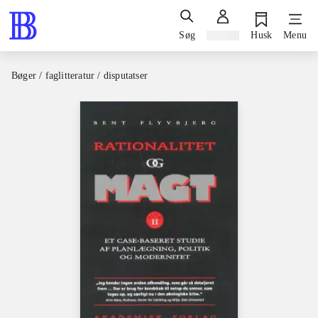
Søg
Log ind
Husk
Menu
Bøger / faglitteratur / disputatser