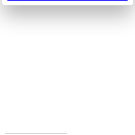
Alle registrerede artikler fordelt på udgivelser
...
...
...
...
...