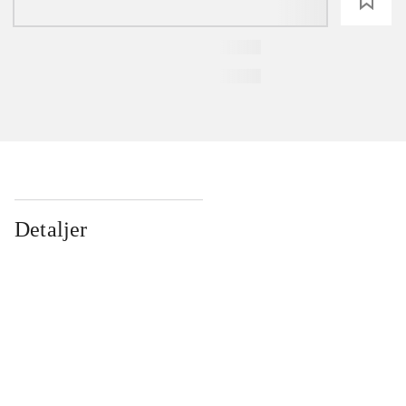
loading
Detaljer
...
...
...
...
...
...
...
...