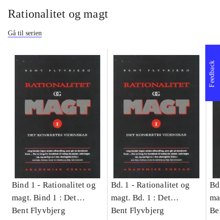
Rationalitet og magt
Gå til serien
Feedback
Bind 1 -
Rationalitet og
Bd. 1 -
Rationalitet og
Bd
magt. Bind 1 : Det
magt. Bd. 1 : Det
ma
konkretes videnskab
Bent Flyvbjerg
konkretes videnskab
Bent Flyvbjerg
ko
Be