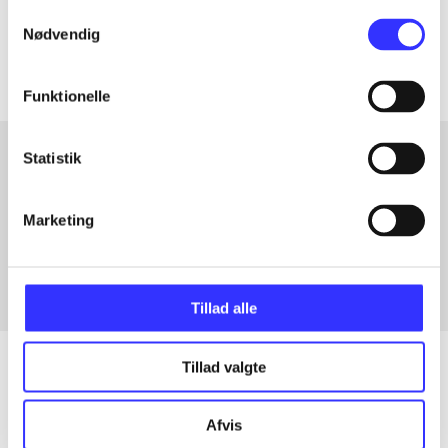
Samtykkevalg
Artiklerne i
handler ofte om
Nødvendig
Funktionelle
Statistik
Artikler med samme emner
Marketing
Fra
Tillad alle
Tillad valgte
Artikler
Afvis