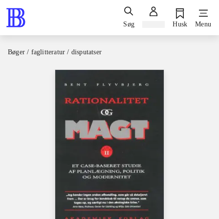
Søg
Log ind
Husk
Menu
Bøger / faglitteratur / disputatser