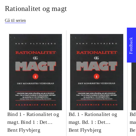
Rationalitet og magt
Gå til serien
Feedback
Bind 1 -
Rationalitet og
Bd. 1 -
Rationalitet og
Bd
magt. Bind 1 : Det
magt. Bd. 1 : Det
ma
konkretes videnskab
Bent Flyvbjerg
konkretes videnskab
Bent Flyvbjerg
ko
Be