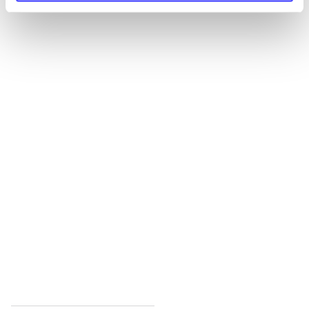
Alle registrerede artikler fordelt på udgivelser
...
...
...
...
...