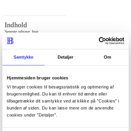
Indhold
Seneste udgave, bog
Bd. 1: Det konkretes videnskab. - 177 s. Bd. 2: Et case-
baseret studie af planlægning, politik og modernitet. -
Samtykke
Detaljer
Om
463 s.
Hjemmesiden bruger cookies
Vi bruger cookies til besøgsstatistik og optimering af
brugervenlighed. Du kan til enhver tid ændre eller
Tidsskrift
tilbagetrække dit samtykke ved at klikke på ”Cookies” i
Artiklen er en del af
bunden af siden. Du kan læse mere om de anvendte
cookies under ”Detaljer”.
lorem ipsum dolor sit amet ...
Tidsskrift