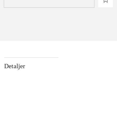
loading
Detaljer
...
...
...
...
...
...
...
...