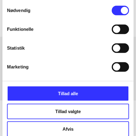
Samtykkevalg
Artiklerne i
handler ofte om
Nødvendig
Funktionelle
Statistik
Artikler med samme emner
Marketing
Fra
Tillad alle
Tillad valgte
Artikler
Afvis