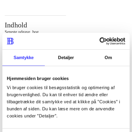
Indhold
Seneste udgave, bog
Bd. 1: Det konkretes videnskab. - 177 s. Bd. 2: Et case-
baseret studie af planlægning, politik og modernitet. -
Samtykke
Detaljer
Om
463 s.
Hjemmesiden bruger cookies
Vi bruger cookies til besøgsstatistik og optimering af
brugervenlighed. Du kan til enhver tid ændre eller
Tidsskrift
tilbagetrække dit samtykke ved at klikke på ”Cookies” i
Artiklen er en del af
bunden af siden. Du kan læse mere om de anvendte
cookies under ”Detaljer”.
lorem ipsum dolor sit amet ...
Tidsskrift