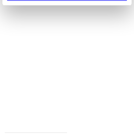
Alle registrerede artikler fordelt på udgivelser
...
...
...
...
...