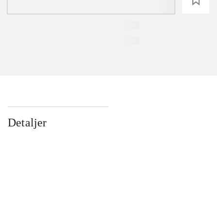
loading
Detaljer
...
...
...
...
...
...
...
...