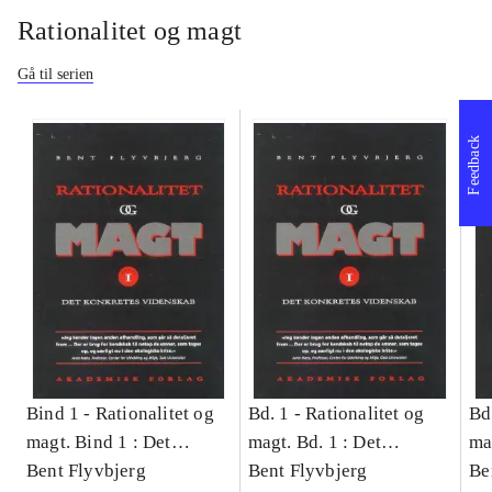
Rationalitet og magt
Gå til serien
Feedback
Bind 1 -
Rationalitet og
Bd. 1 -
Rationalitet og
Bd
magt. Bind 1 : Det
magt. Bd. 1 : Det
ma
konkretes videnskab
Bent Flyvbjerg
konkretes videnskab
Bent Flyvbjerg
ko
Be