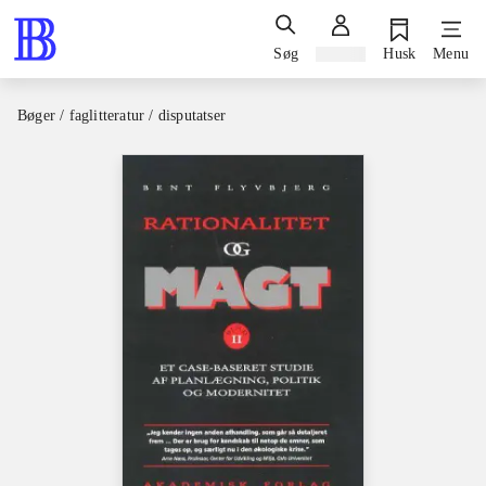
Søg
Log ind
Husk
Menu
Bøger / faglitteratur / disputatser