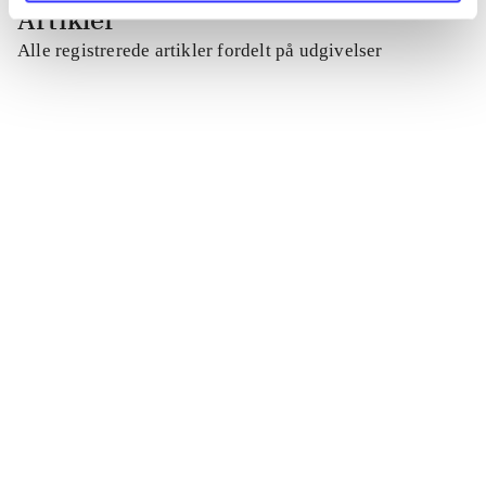
Artikler
Alle registrerede artikler fordelt på udgivelser
...
...
...
...
...