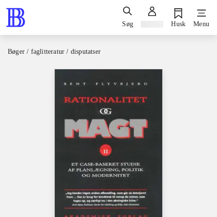
Søg
Log ind
Husk
Menu
Bøger / faglitteratur / disputatser