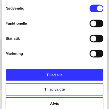
lorem ipsum dolor sit amet ...
Samtykkevalg
Tidsskrift
Nødvendig
Artiklerne i
handler ofte om
Funktionelle
Statistik
Marketing
Artikler med samme emner
Fra
Tillad alle
Tillad valgte
Afvis