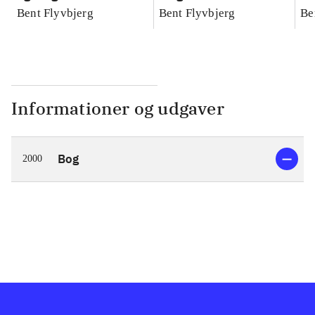
konkretes videnskab
konkretes videnskab
ko
Bent Flyvbjerg
Bent Flyvbjerg
Be
Informationer og udgaver
Bog
2000