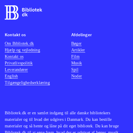
Kontakt os
Afdelinger
Om Bibliotek.dk
Bøger
Hjælp og vejledning
Artikler
Kontakt os
Film
Privatlivspolitik
Musik
Leverandører
Spil
English
Noder
Tilgængelighedserklæring
Bibliotek.dk er en samlet indgang til alle danske bibliotekers
materialer og til hvad der udgives i Danmark. Du kan bestille
materialer og så hente og låne på dit eget bibliotek. Du kan bruge
Bibliotek.dk til at søge frem, hvad der er udgivet af bøger, musik,