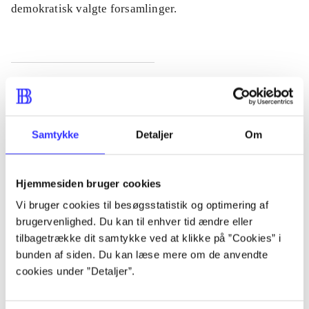
demokratisk valgte forsamlinger.
Indhold
Seneste udgave, bog
Bd. 1: Det konkretes videnskab. - 177 s. Bd. 2: Et case-
Samtykke
Detaljer
Om
baseret studie af planlægning, politik og modernitet. -
463 s.
Hjemmesiden bruger cookies
Vi bruger cookies til besøgsstatistik og optimering af
brugervenlighed. Du kan til enhver tid ændre eller
tilbagetrække dit samtykke ved at klikke på ”Cookies” i
Tidsskrift
bunden af siden. Du kan læse mere om de anvendte
cookies under ”Detaljer”.
Artiklen er en del af