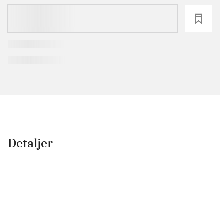
loading
Detaljer
...
...
...
...
...
...