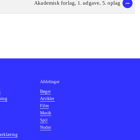
Akademisk forlag, 1. udgave, 5. oplag
Afdelinger
k
Bøger
ning
Artikler
Film
Musik
Spil
Noder
erklæring