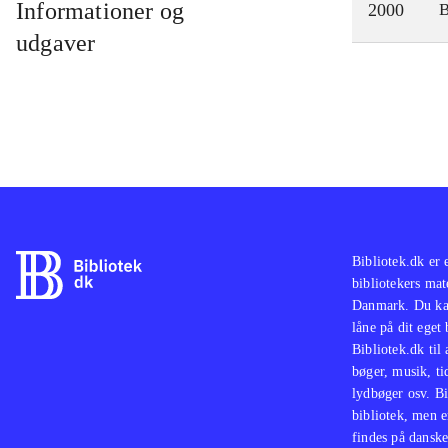
Informationer og
2000
udgaver
Bibliotek.dk er 
bibliotekers mat
Danmark. Du kan
låne på dit eget
Bibliotek.dk til
bøger, musik, tid
lydbøger osv. Bi
bibliotek, men e
findes på danske