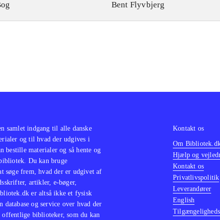
Bog
Bent Flyvbjerg
en samlet indgang til alle danske
Kontakt os
erialer og til hvad der udgives i
Om Bibliotek.d
 bestille materialer og så hente og
Hjælp og vejled
 bibliotek. Du kan bruge
Kontakt os
 at søge frem, hvad der er udgivet af
Privatlivspolitik
sskrifter, artikler, e-bøger,
Leverandører
bliotek.dk er altså ikke et fysisk
English
n database og service over hvad der
Tilgængeligheds
 offentlige biblioteker, som du kan