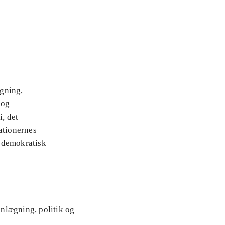
ægning,
 og
i, det
ationernes
e demokratisk
anlægning, politik og