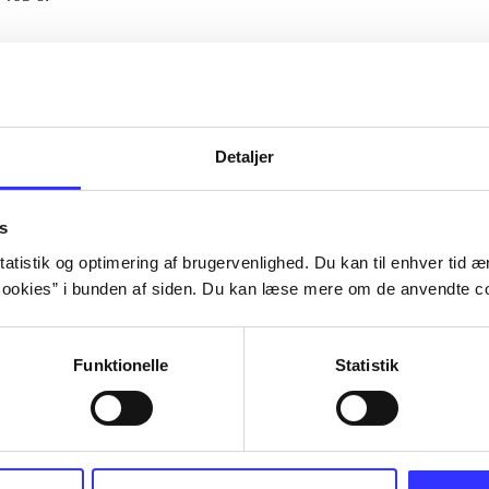
Artiklerne i
handler ofte om
lorem ipsum dolor sit amet ...
Tidsskrift
Detaljer
s
atistik og optimering af brugervenlighed. Du kan til enhver tid æn
ookies” i bunden af siden. Du kan læse mere om de anvendte co
Funktionelle
Statistik