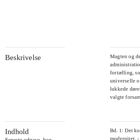
...
...
Beskrivelse
Magten og de
administratio
fortælling, s
universelle o
lukkede døre.
valgte forsam
Indhold
Bd. 1: Det ko
modernitet. -
Seneste udgave, bog