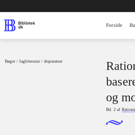
Forside
B
Bøger / faglitteratur / disputatser
Ration
basere
og mo
Bd. 2 af
Rationa