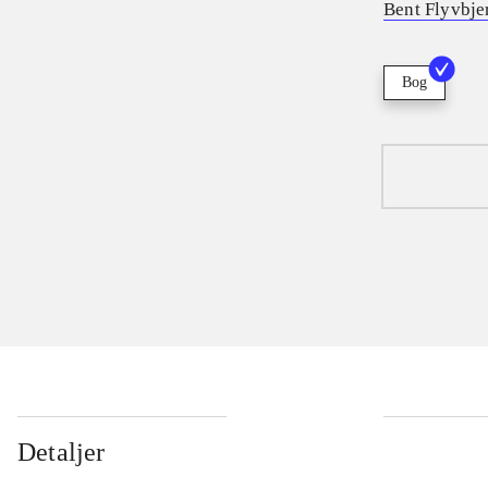
Bent Flyvbje
Bog
Detaljer
...
...