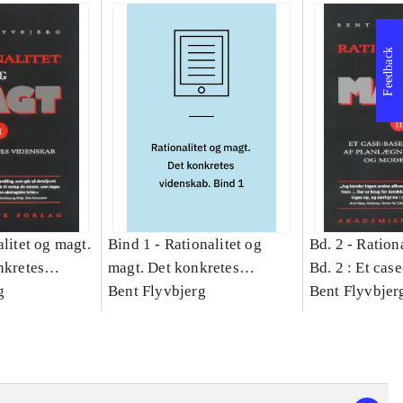
Feedback
litet og magt.
Bind 1 -
Rationalitet og
Bd. 2 -
Rationa
nkretes
magt. Det konkretes
Bd. 2 : Et cas
g
videnskab. Bind 1
Bent Flyvbjerg
studie af plan
Bent Flyvbjer
politik og mod