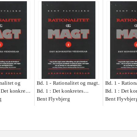
nalitet og
Bd. 1 -
Rationalitet og magt.
Bd. 1 -
Rationa
 Det konkretes
Bd. 1 : Det konkretes
Bd. 1 : Det ko
g
videnskab
Bent Flyvbjerg
videnskab
Bent Flyvbjer