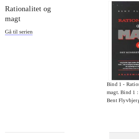
Rationalitet og
magt
Gå til serien
Bind 1 -
Ratio
magt. Bind 1 :
videnskab
Bent Flyvbjer