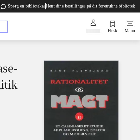
Spørg en bibliotekar
Hent dine bestillinger på dit foretrukne bibliotek
Log ind
Husk
Menu
ase-
itik