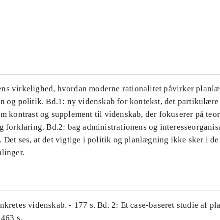
...
...
ns virkelighed, hvordan moderne rationalitet påvirker planl
n og politik. Bd.1: ny videnskab for kontekst, det partikulære
om kontrast og supplement til videnskab, der fokuserer på teor
g forklaring. Bd.2: bag administrationens og interesseorganis
 Det ses, at det vigtige i politik og planlægning ikke sker i d
linger.
nkretes videnskab. - 177 s. Bd. 2: Et case-baseret studie af pl
 463 s.