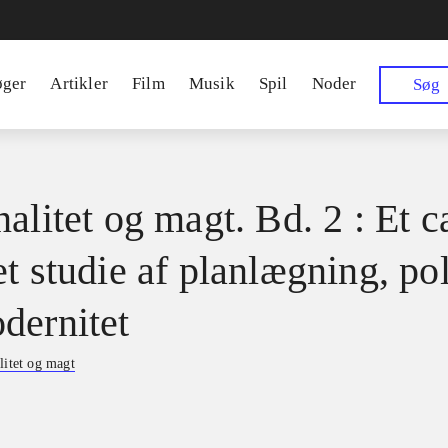
øger
Artikler
Film
Musik
Spil
Noder
Søg
alitet og magt. Bd. 2 : Et c
t studie af planlægning, pol
dernitet
litet og magt