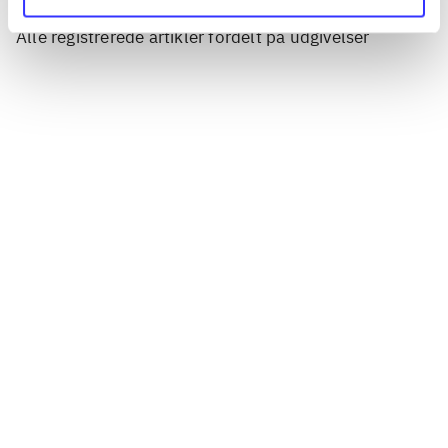
Artikler
Alle registrerede artikler fordelt på udgivelser
...
...
...
...
...