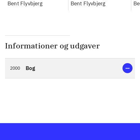
konkretes videnskab
Bent Flyvbjerg
konkretes videnskab
Bent Flyvbjerg
ko
Be
Informationer og udgaver
Bog
2000