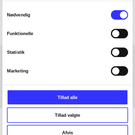
Tidsskrift
Samtykkevalg
Nødvendig
Artiklerne i
handler ofte om
Funktionelle
Statistik
Artikler med samme emner
Marketing
Fra
Tillad alle
Tillad valgte
Afvis