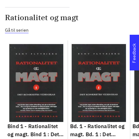
Rationalitet og magt
Gå til serien
Feedback
Bind 1 -
Rationalitet
Bd. 1 -
Rationalitet og
Bd
og magt. Bind 1 : Det
magt. Bd. 1 : Det
ma