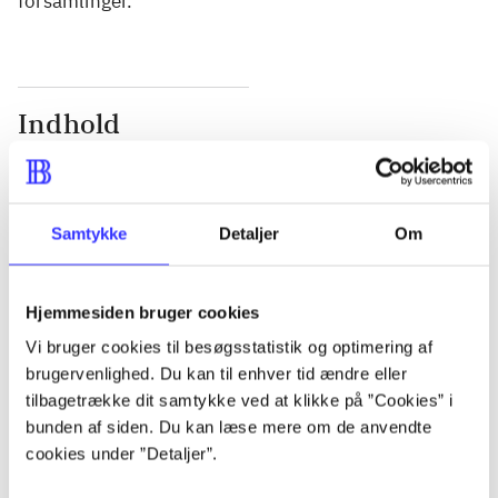
forsamlinger.
Indhold
Seneste udgave, bog
Bd. 1: Det konkretes videnskab. - 177 s. Bd. 2: Et
case-baseret studie af planlægning, politik og
Samtykke
Detaljer
Om
modernitet. - 463 s.
Hjemmesiden bruger cookies
Vi bruger cookies til besøgsstatistik og optimering af
brugervenlighed. Du kan til enhver tid ændre eller
Tidsskrift
tilbagetrække dit samtykke ved at klikke på ”Cookies” i
bunden af siden. Du kan læse mere om de anvendte
Artiklen er en del af
cookies under ”Detaljer”.
lorem ipsum dolor sit amet ...