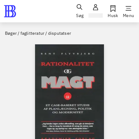
Søg
Log ind
Husk
Menu
Bøger / faglitteratur / disputatser