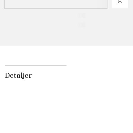
loading
Detaljer
...
...
...
...
...
...
...
...