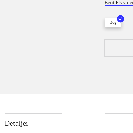
Bent Flyvbje
Bog
Detaljer
...
...