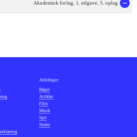
Akademisk forlag, 1. udgave, 5. oplag
Afdelinger
k
Bøger
ning
Artikler
Film
Musik
Spil
Noder
erklæring