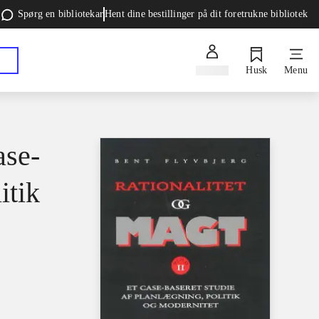
Spørg en bibliotekar
Hent dine bestillinger på dit foretrukne bibliotek
Log ind
Husk
Menu
ase-
itik