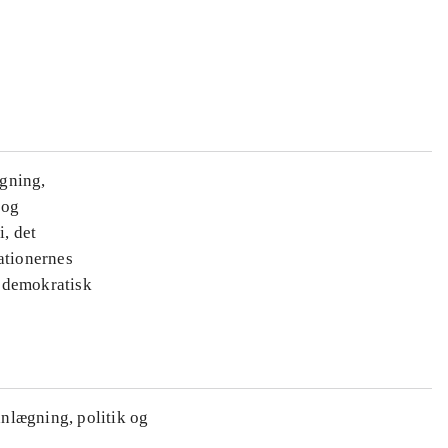
ægning,
 og
i, det
ationernes
e demokratisk
anlægning, politik og