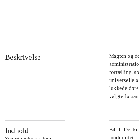
...
...
Beskrivelse
Magten og de
administratio
fortælling, s
universelle o
lukkede døre.
valgte forsam
Indhold
Bd. 1: Det ko
modernitet. -
Seneste udgave, bog