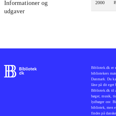
Informationer og
2000
udgaver
Bibliotek.dk er 
bibliotekers mat
Danmark. Du kan
låne på dit eget
Bibliotek.dk til
bøger, musik, tid
lydbøger osv. Bi
bibliotek, men e
findes på danske