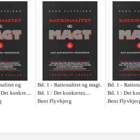
nalitet og
Bd. 1 -
Rationalitet og magt.
Bd. 1 -
Rationa
 Det konkretes
Bd. 1 : Det konkretes
Bd. 1 : Det ko
g
videnskab
Bent Flyvbjerg
videnskab
Bent Flyvbjer