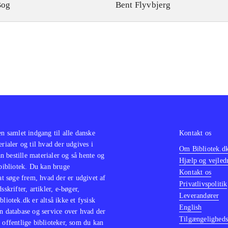
Bog
Bent Flyvbjerg
en samlet indgang til alle danske
Kontakt os
erialer og til hvad der udgives i
Om Bibliotek.d
 bestille materialer og så hente og
Hjælp og vejled
 bibliotek. Du kan bruge
Kontakt os
 at søge frem, hvad der er udgivet af
Privatlivspolitik
sskrifter, artikler, e-bøger,
Leverandører
bliotek.dk er altså ikke et fysisk
English
n database og service over hvad der
Tilgængeligheds
 offentlige biblioteker, som du kan