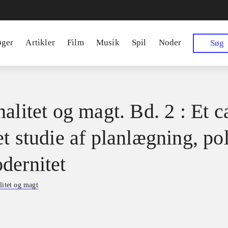
øger
Artikler
Film
Musik
Spil
Noder
Søg
alitet og magt. Bd. 2 : Et c
t studie af planlægning, pol
dernitet
litet og magt