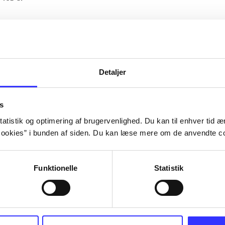
Artiklerne i
handler ofte om
lorem ipsum dolor sit amet ...
Tidsskrift
Detaljer
s
atistik og optimering af brugervenlighed. Du kan til enhver tid æn
ookies” i bunden af siden. Du kan læse mere om de anvendte co
Funktionelle
Statistik