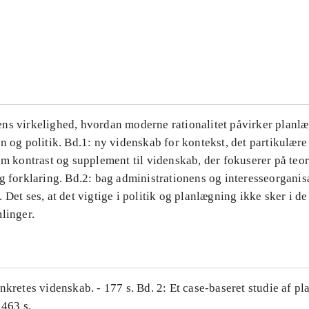
...
...
ns virkelighed, hvordan moderne rationalitet påvirker planl
n og politik. Bd.1: ny videnskab for kontekst, det partikulære
om kontrast og supplement til videnskab, der fokuserer på teor
g forklaring. Bd.2: bag administrationens og interesseorganis
 Det ses, at det vigtige i politik og planlægning ikke sker i d
linger.
nkretes videnskab. - 177 s. Bd. 2: Et case-baseret studie af pl
 463 s.