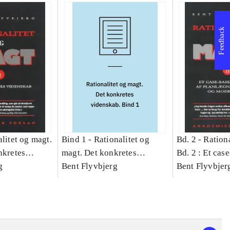
Feedback
litet og magt.
Bind 1 -
Rationalitet og
Bd. 2 -
Rationa
nkretes
magt. Det konkretes
Bd. 2 : Et cas
g
videnskab. Bind 1
Bent Flyvbjerg
studie af plan
Bent Flyvbjer
politik og mod