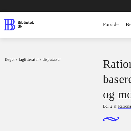
Forside
B
Bøger / faglitteratur / disputatser
Ration
basere
og mo
Bd. 2 af
Rationa