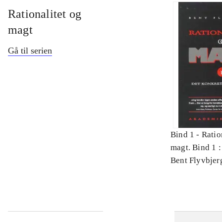
Rationalitet og
magt
Gå til serien
Bind 1 -
Ratio
magt. Bind 1 :
videnskab
Bent Flyvbjer