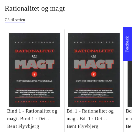
Rationalitet og magt
Gå til serien
Feedback
Bind 1 -
Rationalitet og
Bd. 1 -
Rationalitet og
Bd
magt. Bind 1 : Det
magt. Bd. 1 : Det
ma
konkretes videnskab
Bent Flyvbjerg
konkretes videnskab
Bent Flyvbjerg
ko
Be