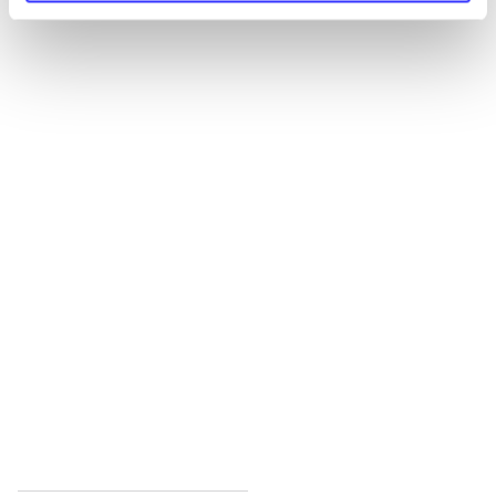
Alle registrerede artikler fordelt på udgivelser
...
...
...
...
...