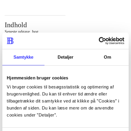
Indhold
Seneste udgave, bog
Bd. 1: Det konkretes videnskab. - 177 s. Bd. 2: Et case-
baseret studie af planlægning, politik og modernitet. -
Samtykke
Detaljer
Om
463 s.
Hjemmesiden bruger cookies
Vi bruger cookies til besøgsstatistik og optimering af
brugervenlighed. Du kan til enhver tid ændre eller
Tidsskrift
tilbagetrække dit samtykke ved at klikke på ”Cookies” i
Artiklen er en del af
bunden af siden. Du kan læse mere om de anvendte
cookies under ”Detaljer”.
lorem ipsum dolor sit amet ...
Tidsskrift