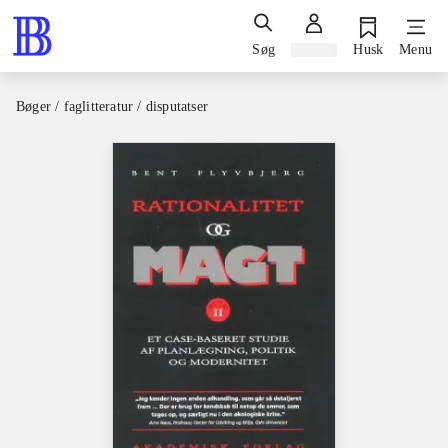
Søg
Log ind
Husk
Menu
Bøger / faglitteratur / disputatser