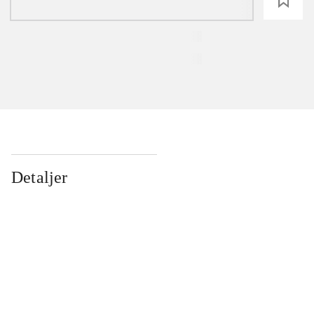
loading
Detaljer
...
...
...
...
...
...
...
...