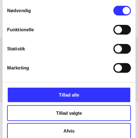
Samtykkevalg
Artiklerne i
handler ofte om
Nødvendig
Funktionelle
Statistik
Artikler med samme emner
Marketing
Fra
Tillad alle
Tillad valgte
Artikler
Afvis