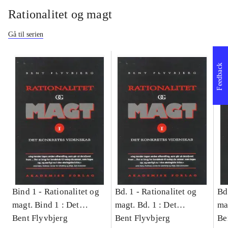
Rationalitet og magt
Gå til serien
Feedback
Bind 1 -
Rationalitet og
Bd. 1 -
Rationalitet og
Bd
magt. Bind 1 : Det
magt. Bd. 1 : Det
ma
konkretes videnskab
Bent Flyvbjerg
konkretes videnskab
Bent Flyvbjerg
ko
Be