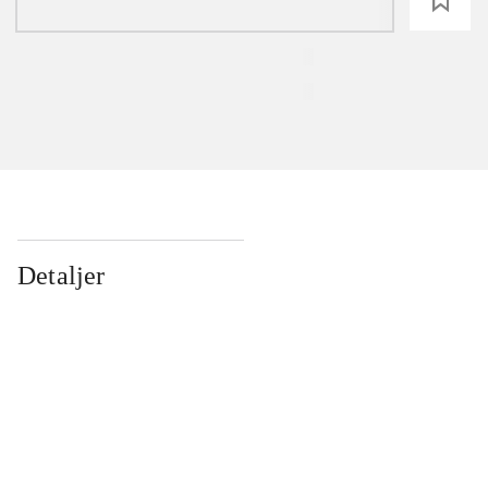
loading
Detaljer
...
...
...
...
...
...
...
...