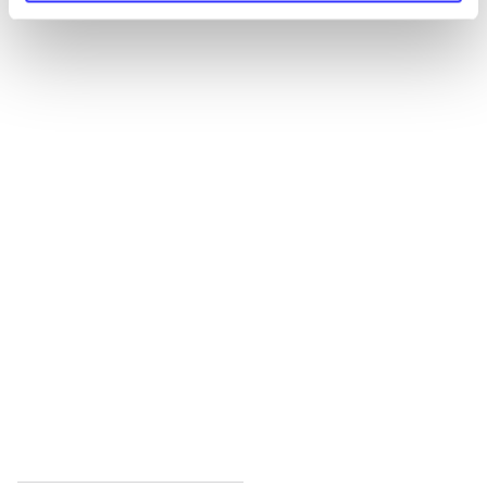
Alle registrerede artikler fordelt på udgivelser
...
...
...
...
...