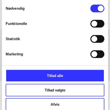
Samtykkevalg
Artiklerne i
handler ofte om
Nødvendig
Funktionelle
Statistik
Artikler med samme emner
Marketing
Fra
Tillad alle
Tillad valgte
Artikler
Afvis