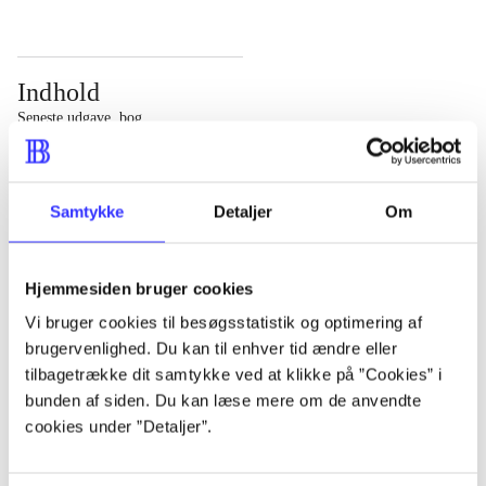
Indhold
Seneste udgave, bog
Bd. 1: Det konkretes videnskab. - 177 s. Bd. 2: Et case-
baseret studie af planlægning, politik og modernitet. -
Samtykke
Detaljer
Om
463 s.
Hjemmesiden bruger cookies
Vi bruger cookies til besøgsstatistik og optimering af
brugervenlighed. Du kan til enhver tid ændre eller
Tidsskrift
tilbagetrække dit samtykke ved at klikke på ”Cookies” i
Artiklen er en del af
bunden af siden. Du kan læse mere om de anvendte
cookies under ”Detaljer”.
lorem ipsum dolor sit amet ...
Tidsskrift