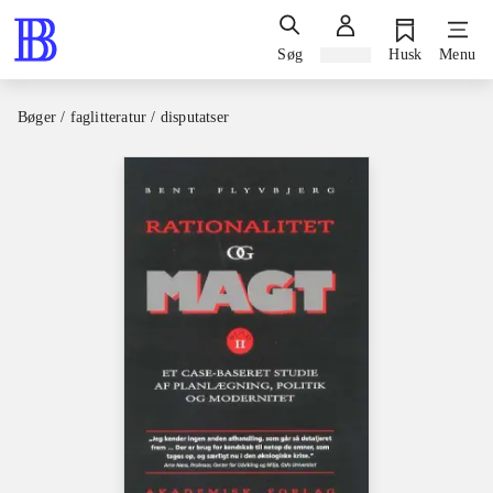
Søg
Log ind
Husk
Menu
Bøger / faglitteratur / disputatser