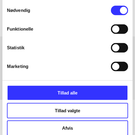
Samtykkevalg
Artiklerne i
handler ofte om
Nødvendig
Funktionelle
Statistik
Artikler med samme emner
Marketing
Fra
Tillad alle
Tillad valgte
Artikler
Afvis