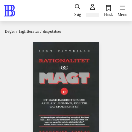
Søg
Log ind
Husk
Menu
Bøger / faglitteratur / disputatser