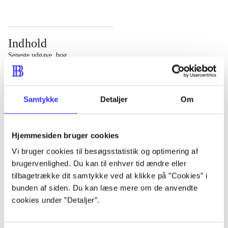
Indhold
Seneste udgave, bog
Bd. 1: Det konkretes videnskab. - 177 s. Bd. 2: Et case-
baseret studie af planlægning, politik og modernitet. -
Samtykke
Detaljer
Om
463 s.
Hjemmesiden bruger cookies
Vi bruger cookies til besøgsstatistik og optimering af
brugervenlighed. Du kan til enhver tid ændre eller
Tidsskrift
tilbagetrække dit samtykke ved at klikke på ”Cookies” i
Artiklen er en del af
bunden af siden. Du kan læse mere om de anvendte
cookies under ”Detaljer”.
lorem ipsum dolor sit amet ...
Tidsskrift