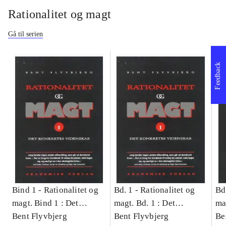
Rationalitet og magt
Gå til serien
Feedback
Bind 1 -
Rationalitet og
Bd. 1 -
Rationalitet og
Bd
magt. Bind 1 : Det
magt. Bd. 1 : Det
ma
konkretes videnskab
Bent Flyvbjerg
konkretes videnskab
Bent Flyvbjerg
ko
Be