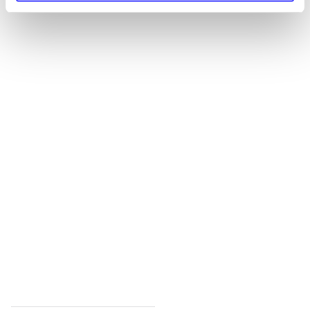
Alle registrerede artikler fordelt på udgivelser
...
...
...
...
...