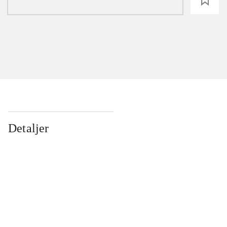
loading
Detaljer
...
...
...
...
...
...
...
...