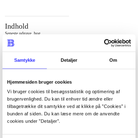
Indhold
Seneste udgave, bog
Bd. 1: Det konkretes videnskab. - 177 s. Bd. 2: Et case-
baseret studie af planlægning, politik og modernitet. -
Samtykke
Detaljer
Om
463 s.
Hjemmesiden bruger cookies
Vi bruger cookies til besøgsstatistik og optimering af
brugervenlighed. Du kan til enhver tid ændre eller
Tidsskrift
tilbagetrække dit samtykke ved at klikke på ”Cookies” i
Artiklen er en del af
bunden af siden. Du kan læse mere om de anvendte
cookies under ”Detaljer”.
lorem ipsum dolor sit amet ...
Tidsskrift