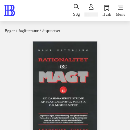
Søg
Log ind
Husk
Menu
Bøger / faglitteratur / disputatser