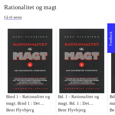
Rationalitet og magt
Gå til serien
Feedback
Bind 1 -
Rationalitet og
Bd. 1 -
Rationalitet og
Bd
magt. Bind 1 : Det
magt. Bd. 1 : Det
ma
konkretes videnskab
Bent Flyvbjerg
konkretes videnskab
Bent Flyvbjerg
ko
Be