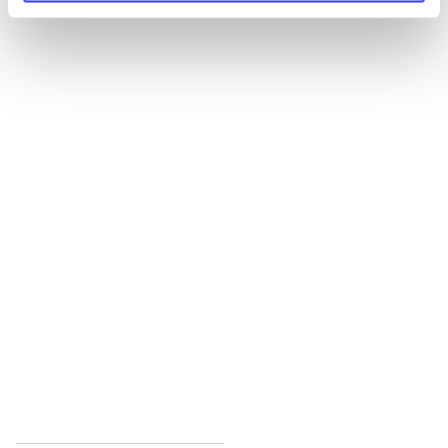
Alle registrerede artikler fordelt på udgivelser
...
...
...
...
...