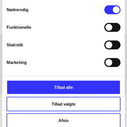
Samtykkevalg
Artiklerne i
handler ofte om
Nødvendig
Funktionelle
Statistik
Artikler med samme emner
Marketing
Fra
Tillad alle
Tillad valgte
Artikler
Afvis