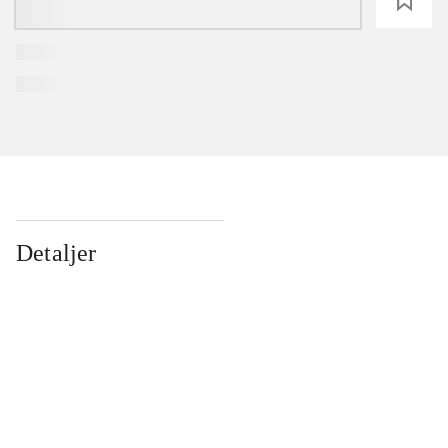
loading
Detaljer
...
...
...
...
...
...
...
...