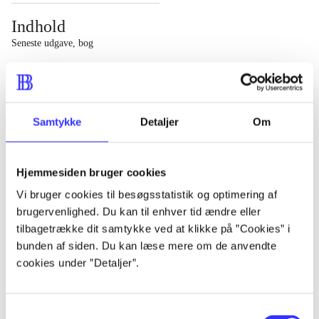
Indhold
Seneste udgave, bog
Bd. 1: Det konkretes videnskab. - 177 s. Bd. 2: Et case-
baseret studie af planlægning, politik og modernitet. -
463 s.
Samtykke
Detaljer
Om
Hjemmesiden bruger cookies
Vi bruger cookies til besøgsstatistik og optimering af
Tidsskrift
brugervenlighed. Du kan til enhver tid ændre eller
Artiklen er en del af
tilbagetrække dit samtykke ved at klikke på ”Cookies” i
bunden af siden. Du kan læse mere om de anvendte
lorem ipsum dolor sit amet ...
cookies under ”Detaljer”.
Tidsskrift
Artiklerne i
handler ofte om
Samtykkevalg