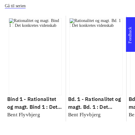
Gå til serien
Feedback
Bind 1 -
Rationalitet
Bd. 1 -
Rationalitet og
Bd
og magt. Bind 1 : Det
magt. Bd. 1 : Det
ma
konkretes videnskab
konkretes videnskab
ko
Bent Flyvbjerg
Bent Flyvbjerg
Be