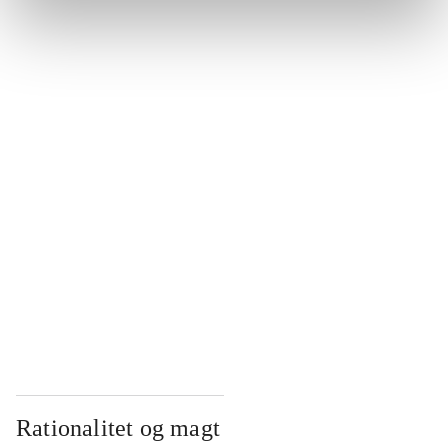
...
...
...
...
...
Rationalitet og magt